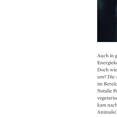
Auch in 
Energiek
Doch wie
um? Die A
im Bereic
Natalie P
vegetarisc
kam nach
Animals(