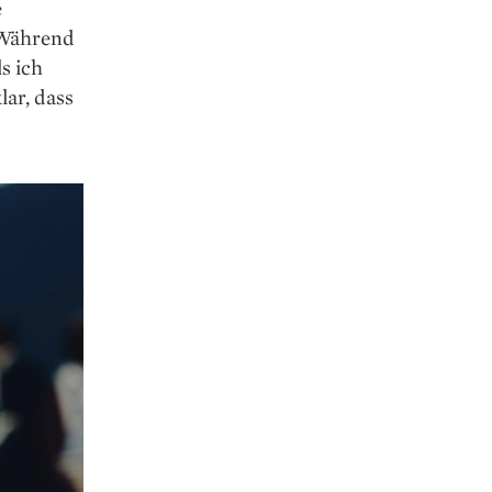
e
 Während
s ich
lar, dass