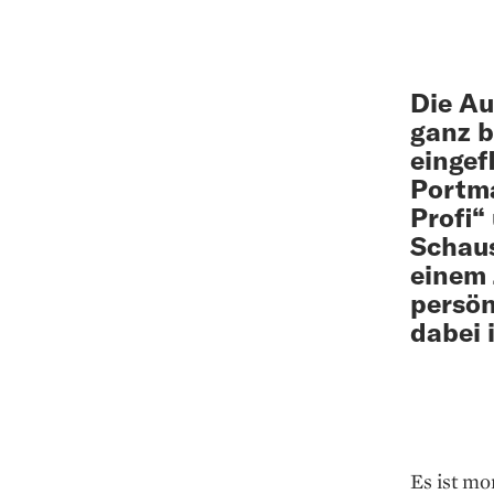
Die Au
ganz b
eingef
Portma
Profi“
Schaus
einem 
persön
dabei 
Es ist mo