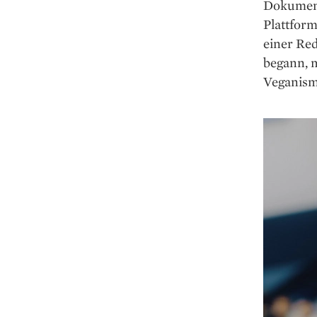
Dokument
Plattfor
einer Red
begann, m
Veganism