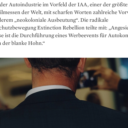
der Autoindustrie im Vorfeld der IAA, einer der größt
lmessen der Welt, mit scharfen Worten zahlreiche Vor
derem „neokoloniale Ausbeutung“. Die radikale
hutzbewegung Extinction Rebellion teilte mit: „Angesi
se ist die Durchführung eines Werbeevents für Autokon
der blanke Hohn.“