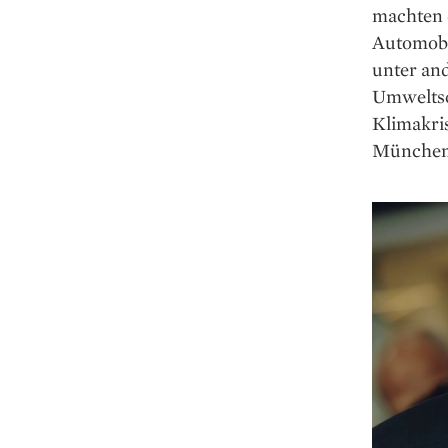
machten 
Automobi
unter an
Umweltsc
Klimakri
München 