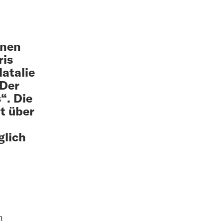
inen
ris
Natalie
 Der
“. Die
it über
glich
.
n