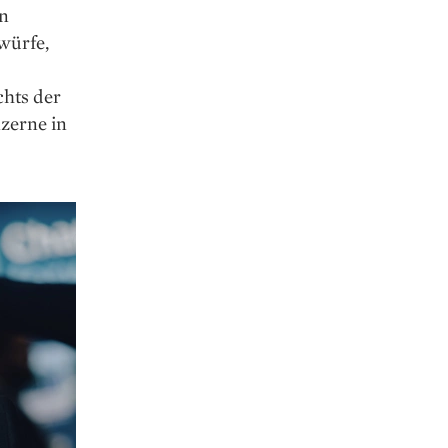
en
würfe,
chts der
zerne in