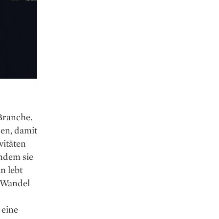
Branche.
en, damit
vitäten
indem sie
n lebt
er Wandel
 eine