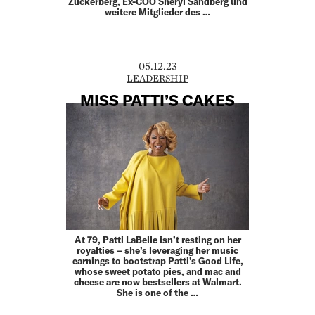
Zuckerberg, Ex-COO Sheryl Sandberg und
weitere Mitglieder des …
05.12.23
LEADERSHIP
MISS PATTI’S CAKES
At 79, Patti LaBelle isn’t resting on her
royalties – she’s leveraging her music
earnings to bootstrap Patti’s Good Life,
whose sweet potato pies, and mac and
cheese are now bestsellers at Walmart.
She is one of the …