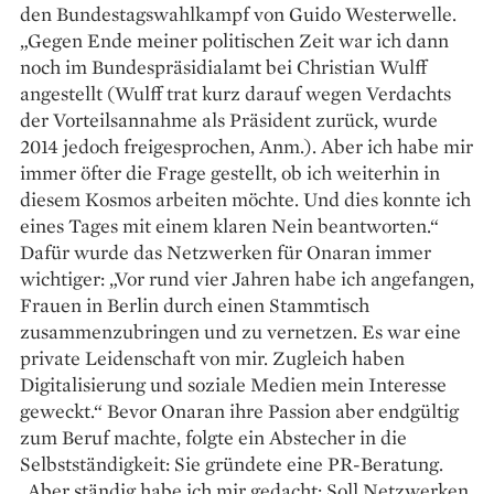
den Bundestagswahlkampf von Guido Westerwelle.
„Gegen Ende meiner poli­tischen Zeit war ich dann
noch im Bundespräsidialamt bei ­Christian Wulff
angestellt (Wulff trat kurz darauf wegen Verdachts
der Vorteilsannahme als Präsident zurück, ­wurde
2014 jedoch freigesprochen, Anm.). Aber ich habe mir
immer ­öfter die Frage gestellt, ob ich weiterhin in
diesem Kosmos arbeiten möchte. Und dies konnte ich
eines Tages mit einem klaren Nein beantworten.“
Dafür wurde das Netzwerken für Onaran immer
wichtiger: „Vor rund vier Jahren habe ich angefangen,
Frauen in Berlin durch ­einen Stammtisch
zusammenzubringen und zu vernetzen. Es war eine
private Leidenschaft von mir. Zugleich haben
Digitalisierung und ­soziale Medien mein Inter­esse
geweckt.“ Bevor Onaran ihre Passion aber ­endgültig
zum Beruf machte, folgte ein Abstecher in die
Selbstständigkeit: Sie gründete eine PR-Beratung.
„Aber ständig habe ich mir gedacht: Soll Netzwerken