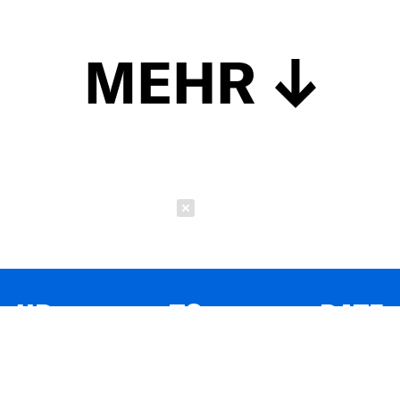
MEHR
Schließen
UP TO DATE
MIT DEM FORBES-NEWSLETTER BEKOMMEN SIE