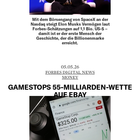
Mit dem Börsengang von SpaceX an der
Nasdaq steigt Elon Musks Vermögen laut
Forbes-Schätzungen auf 1,1 Bio. US-$ –
damit ist er der erste Mensch der
Geschichte, der die Billionenmarke
erreicht.
05.05.26
FORBES DIGITAL NEWS
MONEY
GAMESTOPS 55-MILLIARDEN-WETTE
AUF EBAY