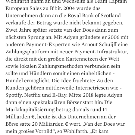
Wohlfarth nahm an und wechselte als Team Captain
European Sales zu ­Bibit. 2004 wurde das
Unternehmen dann an die Royal Bank of Scotland
verkauft; der Betrag ­wurde nicht bekannt gegeben.
Zwei Jahre später setzte van der Does dann zum
nächsten Sprung an: Mit Adyen gründete er 2006 mit
anderen Payment-­Experten wie Arnout Schuijff eine
Zahlungsplattform mit neuer Payment-Infrastruktur,
die ­direkt mit den großen Kartennetzen der Welt
sowie ­lokalen Zahlungsmethoden verbunden sein
sollte und Händlern somit einen einheitlichen ­
Handel ermöglicht. Die Idee fruchtete: Zu den
Kunden gehören mittlerweile Internetriesen wie ­
Spotify, Netflix und E-Bay. Mitte 2018 legte Adyen
dann einen spektakulären Börsenstart hin: Die
Marktkapitalisierung betrug damals rund 14
Milliarden €, heute ist das Unternehmen an der
Börse ­satte 20 Milliarden € wert. „Van der Does war
mein ­großes Vorbild“, so Wohlfarth. „Er kam