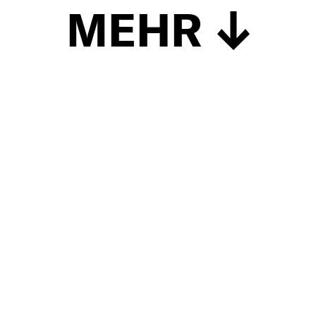
MEHR
Schließen
UP TO DATE
MIT DEM FORBES-NEWSLETTER BEKOMMEN SIE
REGELMÄSSIG DIE SPANNENDSTEN ARTIKEL SOWIE
EVENTANKÜNDIGUNGEN DIREKT IN IHR E-MAIL-POSTFACH
GELIEFERT.