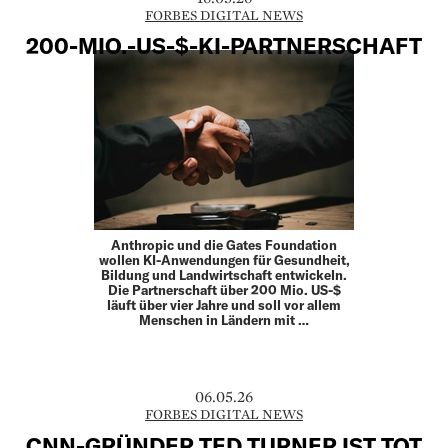
FORBES DIGITAL NEWS
200-MIO.-US-$-KI-PARTNERSCHAFT
Anthropic und die Gates Foundation
wollen KI-Anwendungen für Gesundheit,
Bildung und Landwirtschaft entwickeln.
Die Partnerschaft über 200 Mio. US-$
läuft über vier Jahre und soll vor allem
Menschen in Ländern mit …
06.05.26
FORBES DIGITAL NEWS
CNN-GRÜNDER TED TURNER IST TOT