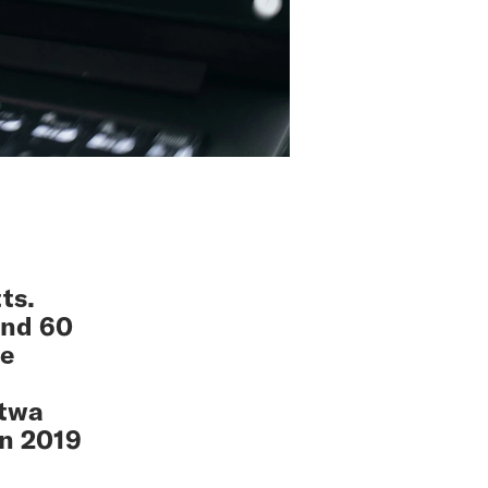
ts.
und 60
de
etwa
en 2019