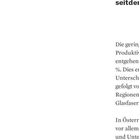
seitde
Die geri
Produktiv
entgehen
%. Dies 
Unterschi
gefolgt 
Regionen
Glasfaser
In Österr
vor allem
und Unte