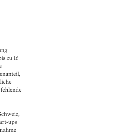
ung
is zu 16
e
enanteil,
liche
 fehlende
 Schweiz,
art-ups
Zunahme