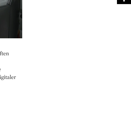
ften
e
gitaler