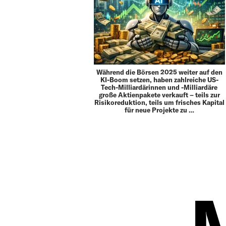
Während die Börsen 2025 weiter auf den
KI-Boom setzen, haben zahlreiche US-
Tech-Milliardärinnen und -Milliardäre
große Aktienpakete verkauft – teils zur
Risikoreduktion, teils um frisches Kapital
für neue Projekte zu …