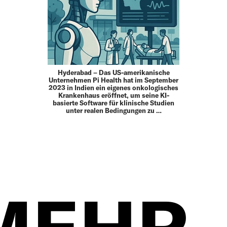
Hyderabad – Das US-amerikanische
Unternehmen Pi Health hat im September
2023 in Indien ein eigenes onkologisches
Krankenhaus eröffnet, um seine KI-
basierte Software für klinische Studien
unter realen Bedingungen zu …
MEHR