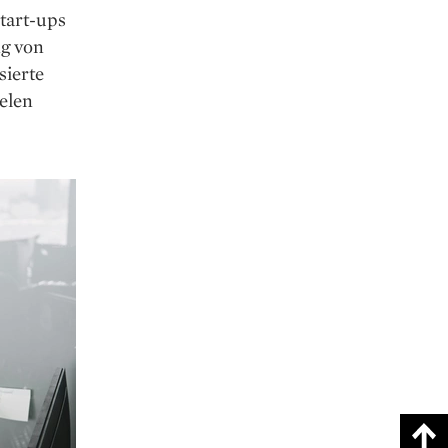
tart-ups
ng von
sierte
elen