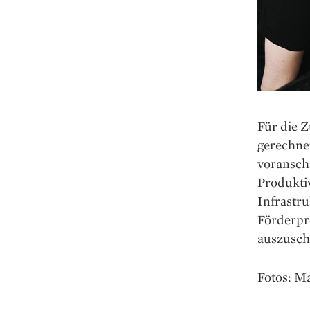
Für die 
gerechnet
voransch
Produktiv
Infrastru
Förderpr
auszusch
Fotos: M