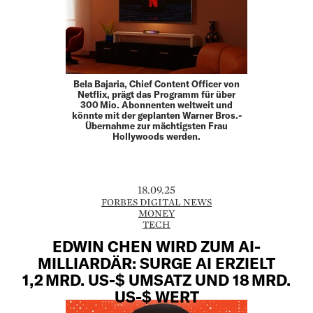
Bela Bajaria, Chief Content Officer von
Netflix, prägt das Programm für über
300 Mio. Abonnenten weltweit und
könnte mit der geplanten Warner Bros.-
Übernahme zur mächtigsten Frau
Hollywoods werden.
18.09.25
FORBES DIGITAL NEWS
MONEY
TECH
EDWIN CHEN WIRD ZUM AI-
MILLIARDÄR: SURGE AI ERZIELT
1,2 MRD. US-$ UMSATZ UND 18 MRD.
US-$ WERT