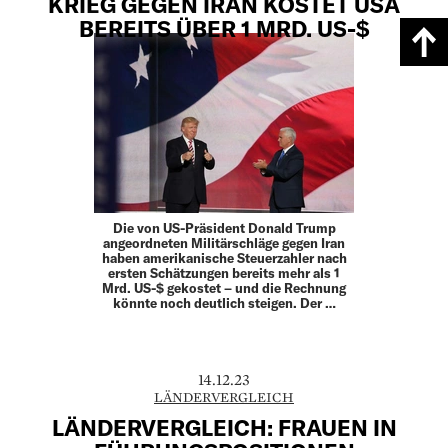
KRIEG GEGEN IRAN KOSTET USA
BEREITS ÜBER 1 MRD. US-$
Die von US-Präsident Donald Trump
angeordneten Militärschläge gegen Iran
haben amerikanische Steuerzahler nach
ersten Schätzungen bereits mehr als 1
Mrd. US-$ gekostet – und die Rechnung
könnte noch deutlich steigen. Der …
14.12.23
LÄNDERVERGLEICH
LÄNDERVERGLEICH: FRAUEN IN