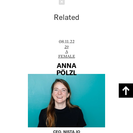
Schließen
Related
08.11.22
29
A
FEMALE
ANNA
PÖLZL
CEO, NISTA.IO