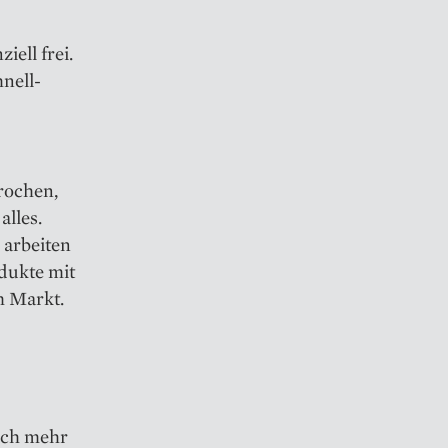
iell frei.
hnell-
rochen,
alles.
 arbeiten
odukte mit
m Markt.
ach mehr