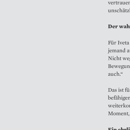
vertrauen
unschätzb
Der wah
Für Ivet
jemand a
Nicht we
Bewegung
auch.“
Das ist 
befähige
weiterkom
Moment, i
Ein ehrl