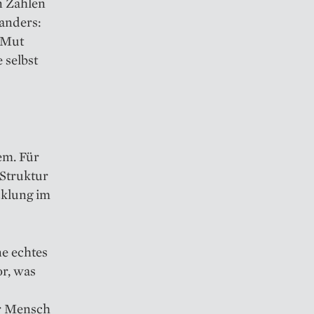
n Zahlen
oanders:
 Mut
 selbst
em. Für
 Struktur
cklung im
ne echtes
or, was
er Mensch