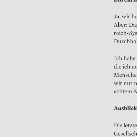
Ja, wir h
Aber: Das
reich-Sys
Durchhal
Ich habe
die ich n
Menschen 
wir nur m
echtem N
Ausblick
Die letzt
Gesellsc