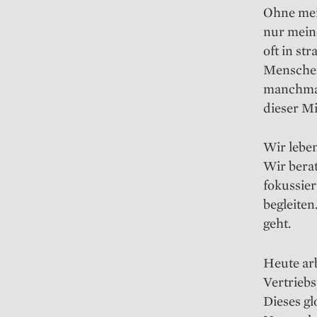
Ohne mein
nur mein
oft in st
Menschen 
manchmal
dieser M
Wir leben
Wir bera
fokussier
begleiten
geht.
Heute ar
Vertrieb
Dieses gl