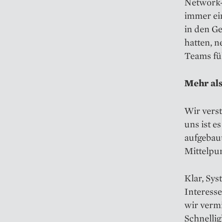
Network-
immer ein
in den G
hatten, n
Teams fü
Mehr als
Wir verst
uns ist e
aufgebau
Mittelpu
Klar, Sy
Interesse
wir vermi
Schnelli