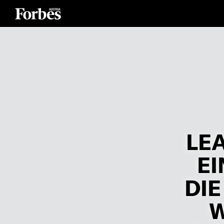
LEA
EI
DI
W