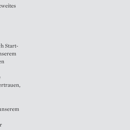
zweites
h Start-
unserem
en
e
ertrauen,
 unserem
r