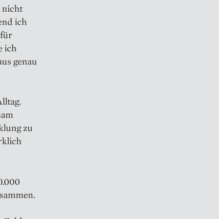
 nicht
end ich
 für
e ich
aus genau
lltag.
nsam
cklung zu
rklich
0.000
zusammen.
m