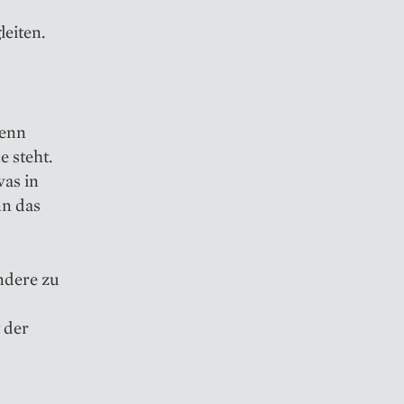
leiten.
wenn
 steht.
as in
nn das
ndere zu
 der