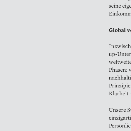
seine eig
Einkommen
Global v
Inzwische
up-Unter
weltweite
Phasen: 
nachhalt
Prinzipie
Klarheit
Unsere St
einzigar
Persönlic