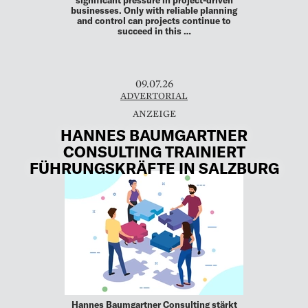
significant pressure in project-driven
businesses. Only with reliable planning
and control can projects continue to
succeed in this …
09.07.26
ADVERTORIAL
HANNES BAUMGARTNER
CONSULTING TRAINIERT
FÜHRUNGSKRÄFTE IN SALZBURG
Hannes Baumgartner Consulting stärkt