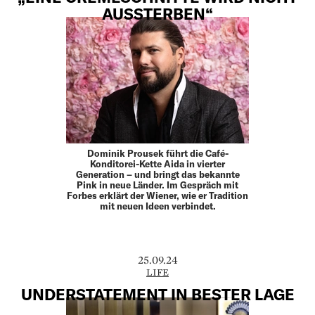
AUSSTERBEN“
Dominik Prousek führt die Café-
Konditorei-Kette Aida in vierter
Generation – und bringt das bekannte
Pink in neue Länder. Im Gespräch mit
Forbes erklärt der Wiener, wie er Tradition
mit neuen Ideen verbindet.
25.09.24
LIFE
UNDERSTATEMENT IN BESTER LAGE