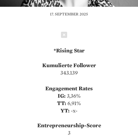
17. SEPTEMBER 2025
Schließen
*Rising Star
Kumulierte Follower
343.139
Engagement Rates
IG:
3,36%
TT:
6,91%
YT:
-x-
Entrepreneurship-Score
3