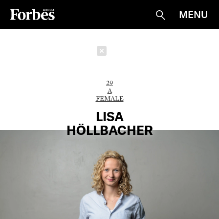
MENU
Suche
Schließen
29
A
FEMALE
LISA
HÖLLBACHER