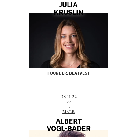
JULIA
KRUSLIN
FOUNDER, BEATVEST
08.11.22
29
A
MALE
ALBERT
VOGL-BADER