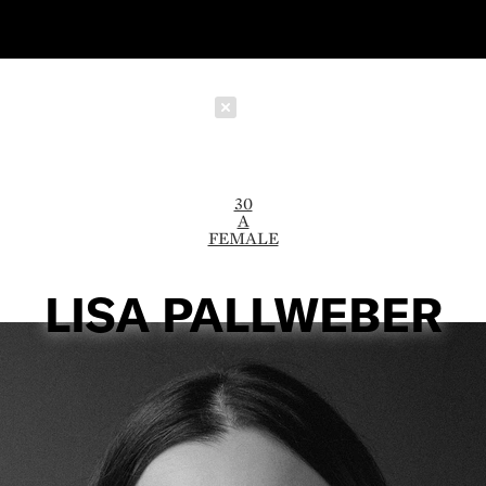
Schließen
30
A
FEMALE
LISA PALLWEBER