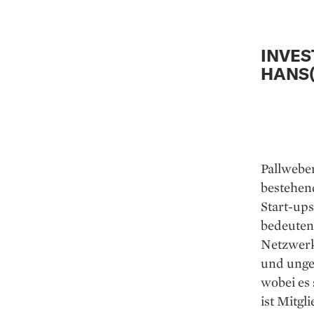
INVES
HANS
Pallweber
bestehend
Start-ups
bedeutend
Netzwerks
und ungef
wobei es 
ist Mitgl