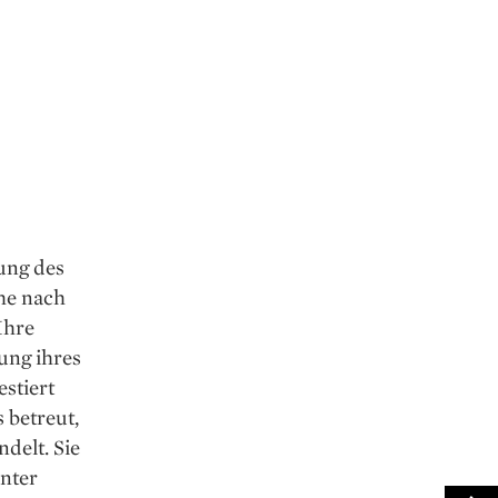
ung des
che nach
Ihre
ung ihres
estiert
 betreut,
delt. Sie
unter