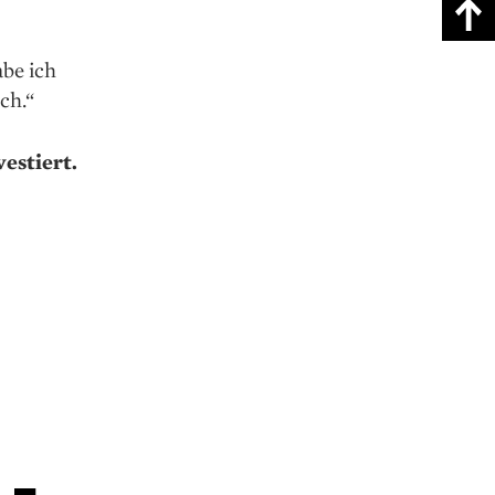
abe ich
ch.“
estiert.