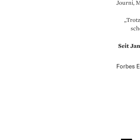
Journi, 
„Trotz
sch
Seit Ja
Forbes E