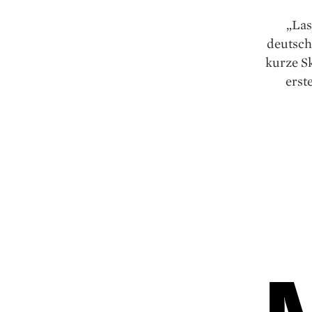
„Las
deutsch
kurze S
erst