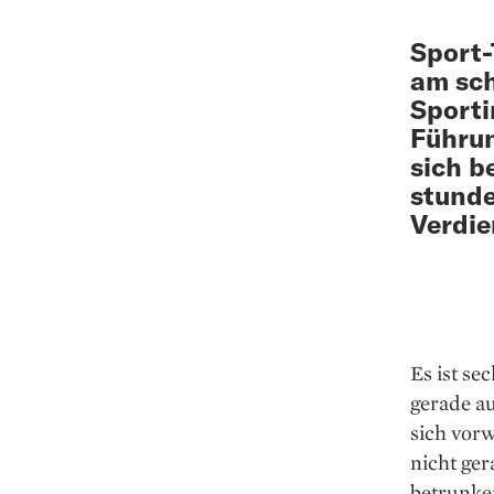
Sport-
am sch
Sporti
Führun
sich b
stunde
Verdie
Es ist se
gerade a
sich vorw
nicht ger
betrunke