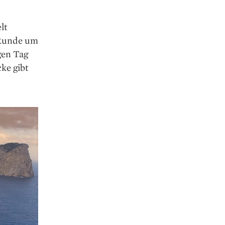
lt
 Runde um
gen Tag
ke gibt