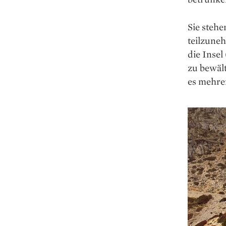
Sie stehe
teilzune
die Inse
zu bewält
es mehrer