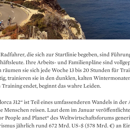
 Radfahrer, die sich zur Startlinie begeben, sind Führun
äftsleute. Ihre Arbeits- und Familienpläne sind vollge
räumen sie sich jede Woche 13 bis 20 Stunden für Train
g, trainieren sie in den dunklen, kalten Wintermonate
 Training endet, beginnt das wahre Leiden.
orca 312“ ist Teil eines umfassenderen Wandels in der 
ie Menschen reisen. Laut dem im Januar veröffentlichte
or People and Planet“ des Weltwirtschaftsforums generi
rismus jährlich rund 672 Mrd. US-$ (578 Mrd. €) an E