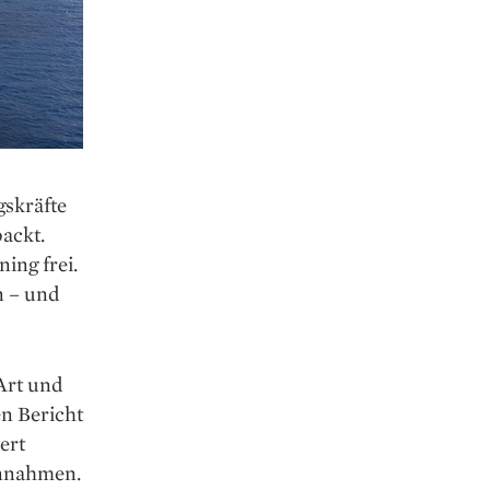
gskräfte
packt.
ing frei.
n – und
Art und
n Bericht
ert
innahmen.