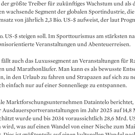
ls der größte Treiber für zukünftiges Wachstum und als 
en wachsende Segment der globalen Sportindustrie, die
atz von jährlich 2,3 Bio. US-$ aufweist, der laut Prog
io. US-$ steigen soll. Im Sporttourismus am stärksten n
bnisorientierte Ver­anstaltungen und Abenteuerreisen.
fällt auch das Luxussegment an Ver­an­staltungen für R
ten und Marathonläufer. Man kann es als bewusste Ent
n, in den Urlaub zu fahren und Strapazen auf sich zu 
ich einfach nur auf einer Sonnenliege zu entspannen.
le Marktforschungsunternehmen Data­intelo berichtet, 
r Ausdauersport­veranstaltungen im Jahr 2025 auf 14,8
chätzt wurde und bis 2034 voraussichtlich 28,6 Mrd. U
n wird, was auf einen Wandel von einer Nische zum Ma
. Dies ist größtenteils auf einen kulturellen Wandel nac