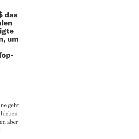
$ das
alen
igte
en, um
Top-
nne geht
chieben
men aber
t