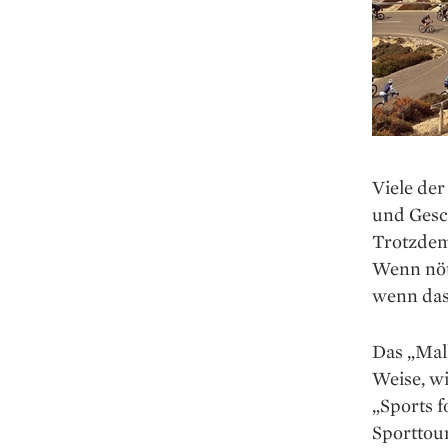
Viele der
und Gesch
Trotzdem 
Wenn nöti
wenn das
Das „Mall
Weise, w
„Sports f
Sporttou