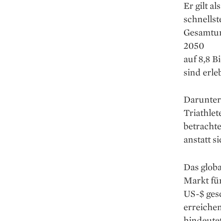
Er gilt a
schnellst
Gesamtums
2050
auf 8,8 B
sind erle
Darunter 
Triathle
betrachte
anstatt s
Das globa
Markt fü
US-$ ges
erreiche
hindeutet