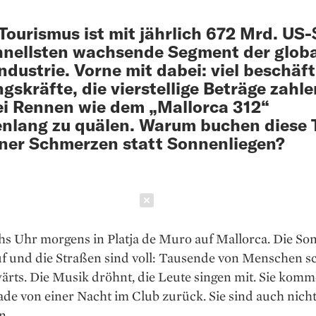
Tourismus ist mit jährlich 672 Mrd. US-
nellsten wachsende Segment der glob
ndustrie. Vorne mit dabei: viel beschäft
gskräfte, die vierstellige Beträge zahl
ei Rennen wie dem „Mallorca 312“
nlang zu quälen. Warum buchen diese 
ner Schmerzen statt Sonnenliegen?
Schließen
chs Uhr morgens in Platja de Muro auf Mallorca. Die So
uf und die Straßen sind voll: Tausende von Menschen s
ärts. Die Musik dröhnt, die Leute singen mit. Sie kom
ade von einer Nacht im Club zurück. Sie sind auch nich
n.