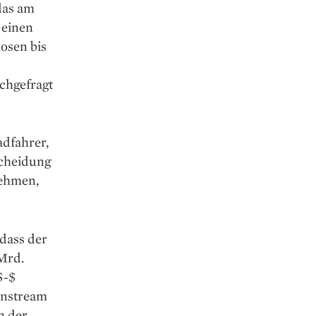
das am
 einen
nosen bis
achgefragt
adfahrer,
scheidung
nehmen,
dass der
 Mrd.
S-$
instream
h der