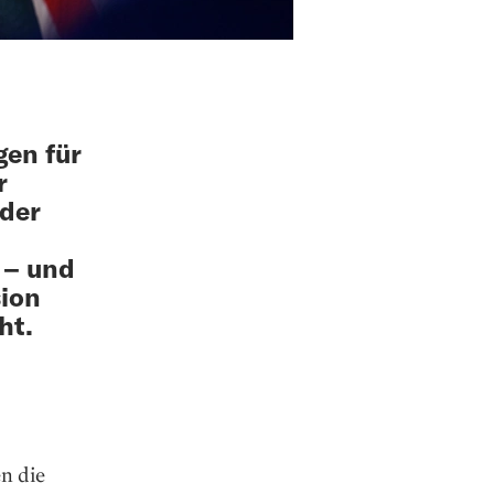
en für
r
 der
 – und
sion
ht.
n die