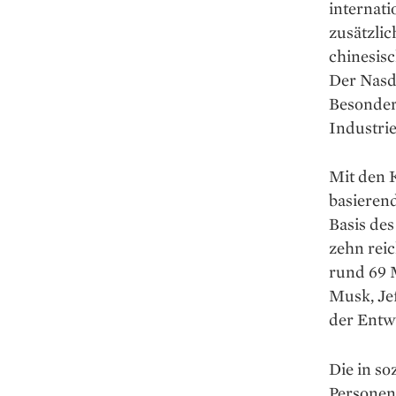
internat
zusätzlic
chinesisc
Der Nasda
Besonder
Industri
Mit den 
basieren
Basis des
zehn rei
rund 69 
Musk, Je
der Entw
Die in so
Personen 