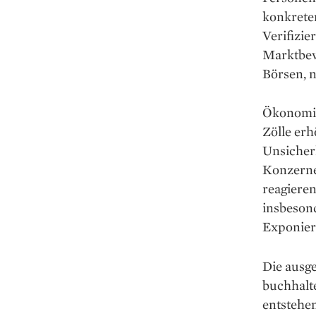
konkreten
Verifizie
Marktbew
Börsen, n
Ökonomisc
Zölle er
Unsicherh
Konzerne
reagiere
insbeson
Exponier
Die ausg
buchhalt
entstehe