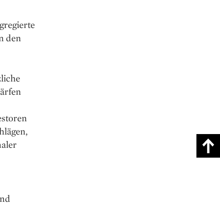
gregierte
n den
liche
ärfen
estoren
hlägen,
naler
und