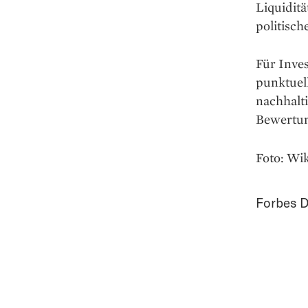
Liquiditä
politisch
Für Inves
punktuel
nachhalti
Bewertun
Foto: W
Forbes D