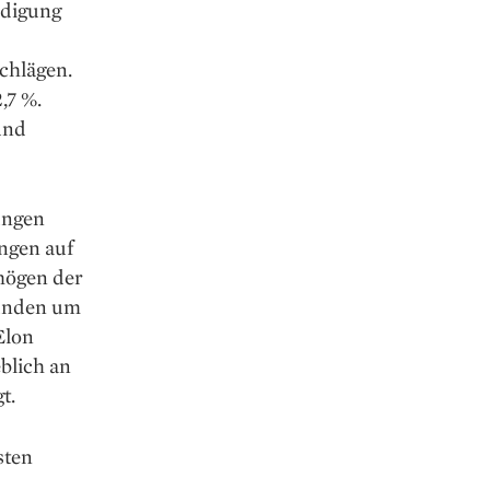
ndigung
chlägen.
,7 %.
und
ungen
ngen auf
rmögen der
tunden um
Elon
blich an
t.
sten