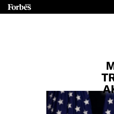
M
T
A