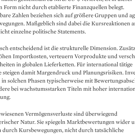
 Form nicht durch etablierte Finanzquellen belegt.
rbare Zahlen beziehen sich auf größere Gruppen und ag
egungen. Maßgeblich sind dabei die Kursreaktionen a
icht einzelne politische Statements.
h entscheidend ist die strukturelle Dimension. Zusätz
höhen Importkosten, verteuern Vorprodukte und versch
eiten in globalen Lieferketten. Für international tätige
 steigen damit Margendruck und Planungsrisiken. Inv
n in solchen Phasen typischerweise mit Bewertungsabsc
dere bei wachstumsstarken Titeln mit hoher internatio
ung.
ewiesenen Vermögensverluste sind überwiegend
erischer Natur. Sie spiegeln Marktbewertungen wider 
n durch Kursbewegungen, nicht durch tatsächliche