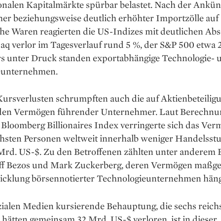
ionalen Kapitalmärkte spürbar belastet. Nach der Ankü
her beziehungsweise deutlich erhöhter Importzölle auf
he Waren reagierten die US-Indizes mit deutlichen Abs
q verlor im Tagesverlauf rund 5 %, der S&P 500 etwa 2
s unter Druck standen exportabhängige Technologie- 
eunternehmen.
Kursverlusten schrumpften auch die auf Aktienbeteilig
den Vermögen führender Unternehmer. Laut Berechnu
 Bloomberg Billionaires Index verringerte sich das Ve
chsten Personen weltweit innerhalb weniger Handelss
Mrd. US-$. Zu den Betroffenen zählten unter anderem 
ff Bezos und Mark Zuckerberg, deren Vermögen maßge
icklung börsennotierter Technologieunternehmen häng
zialen Medien kursierende Behauptung, die sechs reich
hätten gemeinsam 32 Mrd. US-$ verloren, ist in dieser