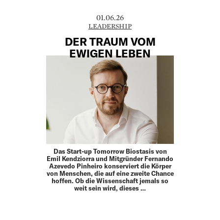
01.06.26
LEADERSHIP
DER TRAUM VOM
EWIGEN LEBEN
Das Start-up Tomorrow Biostasis von
Emil Kendziorra und Mitgründer Fernando
Azevedo Pinheiro konserviert die Körper
von Menschen, die auf eine zweite Chance
hoffen. Ob die Wissenschaft jemals so
weit sein wird, dieses …