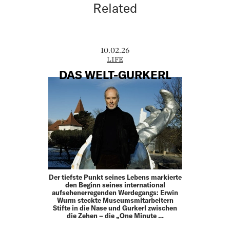
Related
10.02.26
LIFE
DAS WELT-GURKERL
Der tiefste Punkt seines Lebens markierte
den Beginn seines international
aufsehenerregenden Werdegangs: Erwin
Wurm steckte Museumsmitarbeitern
Stifte in die Nase und Gurkerl zwischen
die Zehen – die „One Minute …