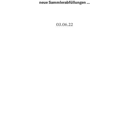
neue Sammlerabfüllungen …
03.06.22
LIFE
IM AUGE DER MASCHINE
Die Lackierung eines Sportwagens, das
Menü in einem Luxusrestaurant und ein
historisch wirkendes Gemälde im
berühmten Versteigerungshaus Christie’s:
Hinter alldem steckt eine künstliche
Intelligenz – und das Pariser …