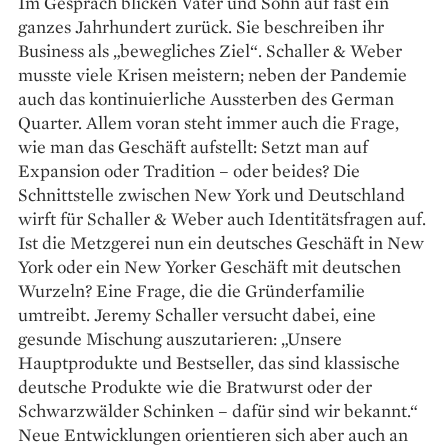
Im Gespräch blicken Vater und Sohn auf fast ein
ganzes Jahrhundert zurück. Sie beschreiben ihr
Business als „bewegliches Ziel“. Schaller & Weber
musste viele Krisen meistern; neben der Pandemie
auch das kontinuierliche Aussterben des German
Quarter. Allem voran steht immer auch die Frage,
wie man das Geschäft aufstellt: Setzt man auf
Expansion oder Tradition – oder beides? Die
Schnittstelle zwischen New York und Deutschland
wirft für Schaller & Weber auch Identitätsfragen auf.
Ist die Metzgerei nun ein deutsches Geschäft in New
York oder ein New Yorker Geschäft mit deutschen
Wurzeln? Eine Frage, die die Gründerfamilie
umtreibt. Jeremy Schaller versucht dabei, eine
gesunde Mischung auszutarieren: „Unsere
Hauptprodukte und Bestseller, das sind klassische
deutsche Produkte wie die Bratwurst oder der
Schwarzwälder Schin­ken – dafür sind wir bekannt.“
Neue Ent­wicklungen orientieren sich aber auch an