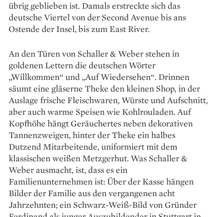
übrig geblieben ist. Damals erstreckte sich das
deutsche Viertel von der Second Avenue bis ans
Ostende der Insel, bis zum East River.
An den Türen von Schaller & Weber ste­hen in
goldenen Lettern die deutschen Wörter
„Willkommen“ und „Auf Wiedersehen“. Drinnen
säumt eine gläserne Theke den kleinen Shop, in der
Auslage frische Fleischwaren, Würste und Aufschnitt,
aber auch warme Speisen wie Kohlrouladen. Auf
Kopfhöhe hängt Geräuchertes neben dekorativen
Tannenzweigen, hinter der Theke ein halbes
Dutzend Mitarbeitende, uni­formiert mit dem
klassischen weißen Metzgerhut. Was Schaller &
Weber ausmacht, ist, dass es ein
Familienunternehmen ist: Über der Kasse hängen
Bilder der Familie aus den vergangenen acht
Jahrzehnten; ein Schwarz-Weiß-Bild von Gründer
Ferdinand als junger Auszubildender in Stuttgart in