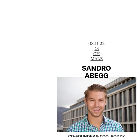
08.11.22
26
CH
MALE
SANDRO
ABEGG
CO-FOUNDER & COO, BODDY