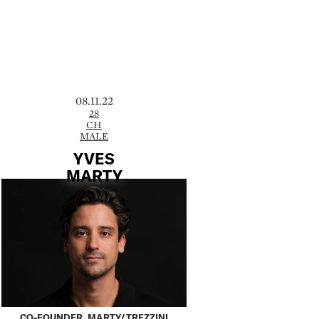
08.11.22
28
CH
MALE
YVES
MARTY
CO-FOUNDER, MARTY/TREZZINI