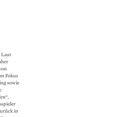
 Laut
aher
 von
Im Fokus
ing sowie
e
en“,
sspieler
Zurück in