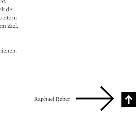
St.
lt der
beitern
em Ziel,
hienen.
Raphael Reber