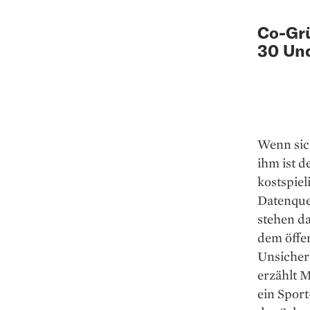
Co-Grü
30 Und
Wenn sic
ihm ist 
kostspiel
Datenque
stehen d
dem öffen
Unsicherh
erzählt M
ein Sport