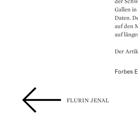
der Schwe
Gallen in
Daten. De
auf den M
auf länge
Der Artik
Forbes E
FLURIN JENAL