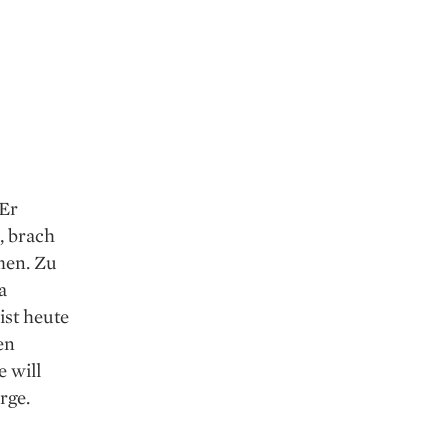
 Er
, brach
men. Zu
a
ist heute
en
 will
rge.