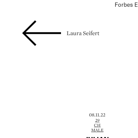
Forbes E
Laura Seifert
08.11.22
29
CH
MALE