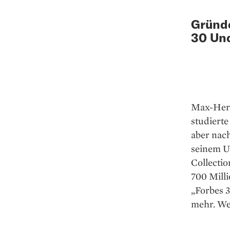
Gründe
30 Und
Max-Herv
studierte
aber nac
seinem U
Collecti
700 Mill
„Forbes 3
mehr. We