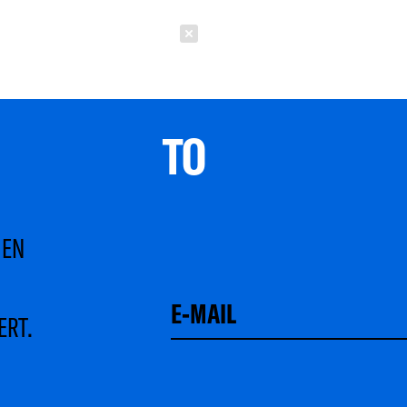
Schließen
TO 
MEN
ERT.