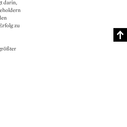
t darin,
keholdern
den
Erfolg zu
größter