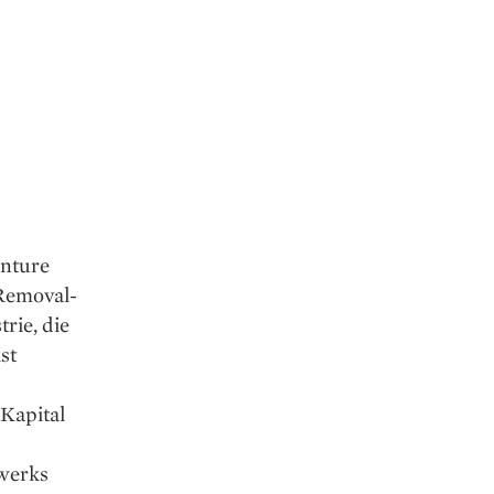
enture
-Removal-
rie, die
st
Kapital
zwerks