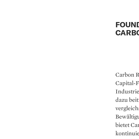
FOUND
CARB
Carbon R
Capital-
Industrie
dazu beit
vergleich
Bewältig
bietet C
kontinui