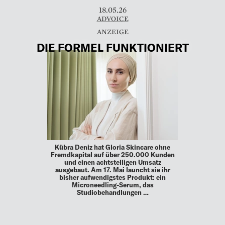
18.05.26
ADVOICE
DIE FORMEL FUNKTIONIERT
Kübra Deniz hat Gloria Skincare ohne
Fremdkapital auf über 250.000 Kunden
und einen achtstelligen Umsatz
ausgebaut. Am 17. Mai launcht sie ihr
bisher aufwendigstes Produkt: ein
Microneedling-Serum, das
Studiobehandlungen …