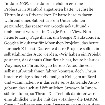
Im Jahr 2009, sechs Jahre nachdem er seine
Professur in Stanford angetreten hatte, wechselte
Thrun in den Privatsektor. Er hatte bereits davor
während eines Sabbaticals ein Unternehmen
gegründet, das später von Google gekauft und ­
umbenannt wurde – in Google Street View. Nun
heuerte Larry Page ihn an, um Google X aufzubauen,
Googles Inkubator für Moonshot-­Projekte, das heute
nur noch X heisst. Das erste dieser Projekte sollte ein
selbstfahrendes Auto ­werden. «Wir haben ein Projekt
gestartet, das damals Chauffeur hiess, heute heisst es
Waymo», so Thrun. Es gab bereits Autos, die von
selbst auf ­Autobahnen fahren konnten, doch Thrun
brachte einige seiner ehemaligen Kollegen an Bord –
und «dann ­haben wir das erste selbstfahrende Auto ­
gebaut, das auch auf öffentlichen Strassen in Innen­
städten fuhr», so Thrun. Die Technik dahinter war
eine ähnliche wie die, mit der «Stanley» die DARPA
Grand Challenge gewann: Anstatt zu versuchen, dem