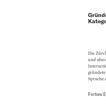
Gründe
Katego
Die Zürc
und abso
Interact
gründete
Sprache d
Forbes E