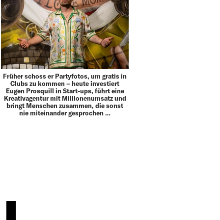
Früher schoss er Partyfotos, um gratis in
Clubs zu kommen – heute investiert
Eugen Prosquill in Start-ups, führt eine
Kreativagentur mit Millionenumsatz und
bringt Menschen zusammen, die sonst
nie miteinander gesprochen …