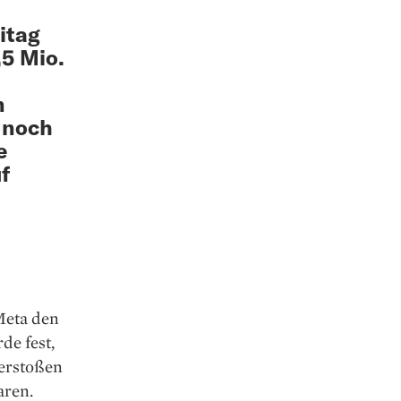
itag
,5 Mio.
n
 noch
e
f
Meta den
de fest,
erstoßen
aren.