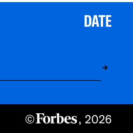
DATE
ABS