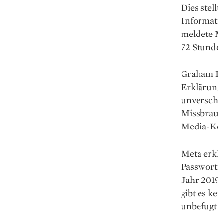
Dies stel
Informat
meldete M
72 Stund
Graham D
Erklärung
unverschl
Missbrauc
Media-Ko
Meta erkl
Passwort
Jahr 201
gibt es k
unbefugt