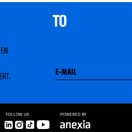
TO 
MEN
ERT.
Schließen
FOLLOW US
POWERED BY
LinkedIn
Instagram
TikTok
YouTube