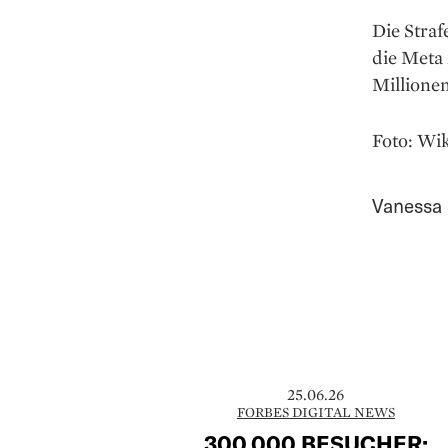
Die Straf
die Meta 
Millione
Foto: W
Vanessa 
25.06.26
FORBES DIGITAL NEWS
300.000 BESUCHER: