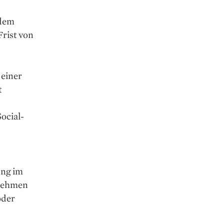
udem
Frist von
 einer
t
Social-
ung im
rnehmen
oder