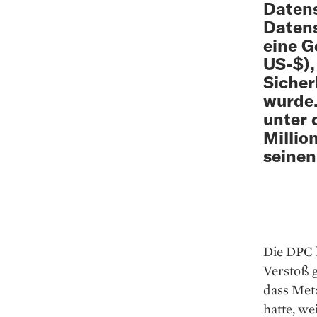
Datens
Datens
eine G
US-$),
Sicher
wurde.
unter 
Millio
seinen
Die DPC 
Verstoß g
dass Met
hatte, we