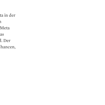
ta in der
n
 Meta
as
d. Der
Chancen,