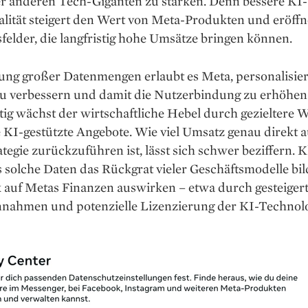
r anderen Tech-Giganten zu stärken. Denn bessere KI-
lität steigert den Wert von Meta-Produkten und eröffn
felder, die langfristig hohe Umsätze bringen können.
ung großer Datenmengen erlaubt es Meta, personalisier
zu verbessern und damit die Nutzerbindung zu erhöhen
tig wächst der wirtschaftliche Hebel durch gezieltere
KI-gestützte Angebote. Wie viel Umsatz genau direkt a
tegie zurückzuführen ist, lässt sich schwer beziffern. Kl
s solche Daten das Rückgrat vieler Geschäftsmodelle bi
k auf Metas Finanzen auswirken – etwa durch gesteiger
nahmen und potenzielle Lizenzierung der KI-Technolo