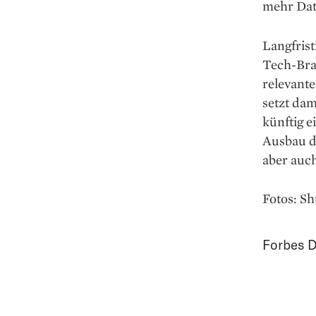
mehr Dat
Langfrist
Tech-Bra
relevante
setzt da
künftig e
Ausbau de
aber auc
Fotos: S
Forbes D