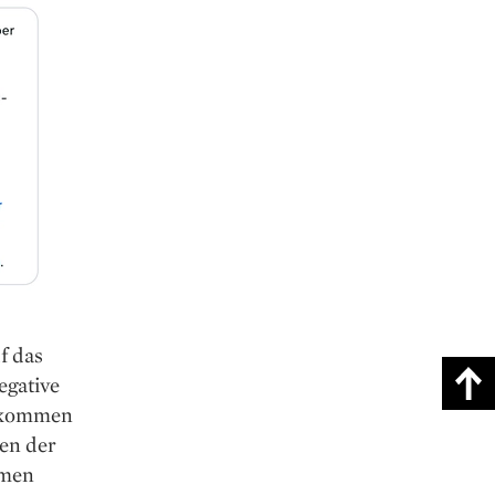
f das
egative
n kommen
uen der
hmen