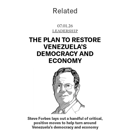
Related
07.01.26
LEADERSHIP
THE PLAN TO RESTORE
VENEZUELA’S
DEMOCRACY AND
ECONOMY
Steve Forbes lays out a handful of critical,
positive moves to help turn around
Venezuela’s democracy and economy