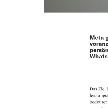
Meta g
voranz
persön
WhatsA
Das Ziel 
leistung
bedeutet 