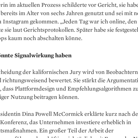
rin im aktuellen Prozess schilderte vor Gericht, sie hab
ereits im Alter von sechs Jahren genutzt und sei mit 
u Instagram gekommen. „Jeden Tag war ich online, den
te sie laut Gerichtsprotokollen. Später habe sie festgestel
Apps kaum noch abschalten könne.
önnte Signalwirkung haben
cheidung der kalifornischen Jury wird von Beobachtern
l richtungsweisend bewertet. Sie stärkt die Argumentat
n, dass Plattformdesign und Empfehlungsalgorithmen z
ger Nutzung beitragen können.
sidentin Dina Powell McCormick erklärte kurz nach de
 Konferenz, das Unternehmen investiere erheblich in
itsmaßnahmen. Ein großer Teil der Arbeit der