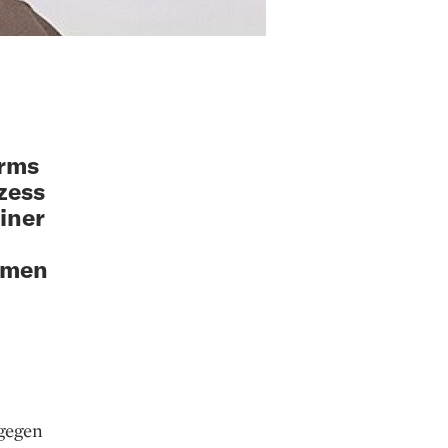
orms
zess
iner
rmen
 gegen