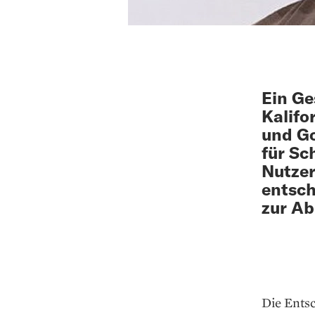
Ein G
Kalifo
und Go
für Sc
Nutzer
entsch
zur Ab
Die Entsc