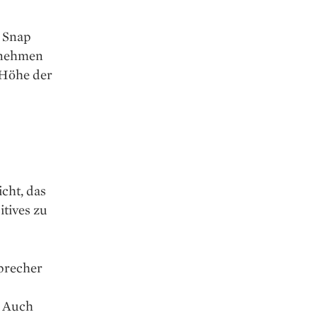
 Snap
ernehmen
e Höhe der
cht, das
tives zu
precher
. Auch