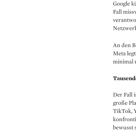
Google kü
Fall miss
verantwor
Netzwerk
An den Bö
Meta legt
minimal 
Tausend
Der Fall 
große Pl
TikTok, 
konfronti
bewusst s