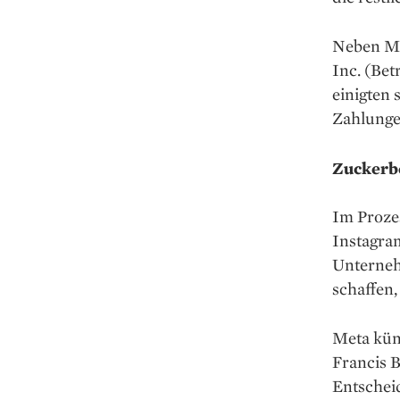
Neben Me
Inc. (Be
einigten 
Zahlunge
Zuckerbe
Im Proze
Instagra
Unternehm
schaffen
Meta kün
Francis B
Entscheid