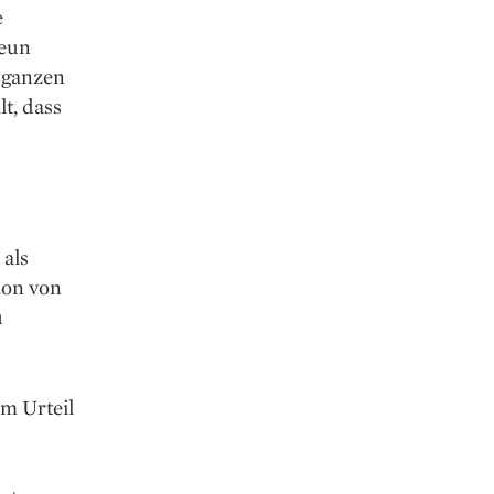
e
neun
 ganzen
lt, dass
 als
ion von
u
m Urteil