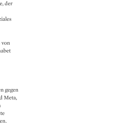
e, der
iales
e von
habet
en gegen
d Meta,
n
te
en.