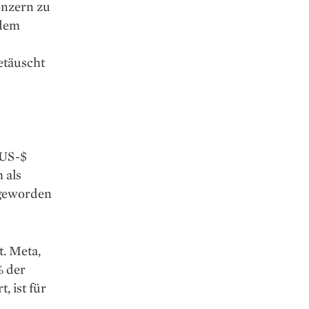
onzern zu
 dem
etäuscht
 US-$
 als
g geworden
. Meta,
% der
, ist für