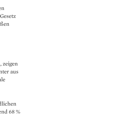
en
 Gesetz
oßen
, zeigen
nter aus
ale
dlichen
end 68 %