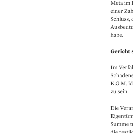
Meta im 
einer Zah
Schluss,
Ausbeutu
habe.
Gericht 
Im Verfah
Schadener
K.G.M. id
zu sein.
Die Vera
Eigentüm
Summe tra
die restl