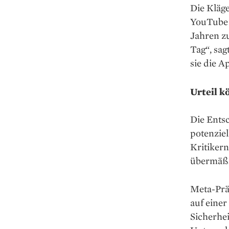
Die Kläge
YouTube b
Jahren z
Tag“, sag
sie die 
Urteil k
Die Ents
potenziel
Kritiker
übermäßi
Meta-Prä
auf einer
Sicherhe