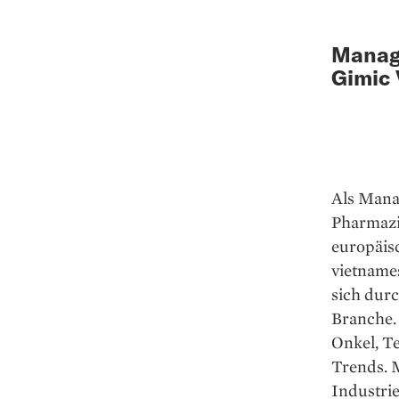
Manag
Gimic 
Als Manag
Pharmazi
europäis
vietnames
sich dur
Branche. 
Onkel, Te
Trends. 
Industri