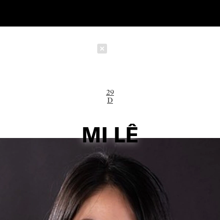
Schließen
29
D
MI LÊ