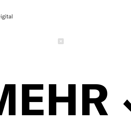
igital
Schließen
MEHR