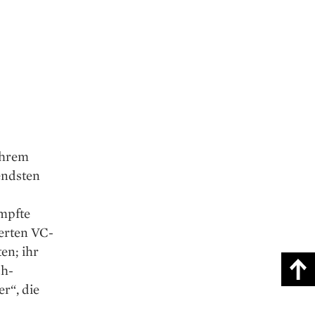
ihrem
endsten
ämpfte
erten VC-
en; ihr
ch-
r“, die