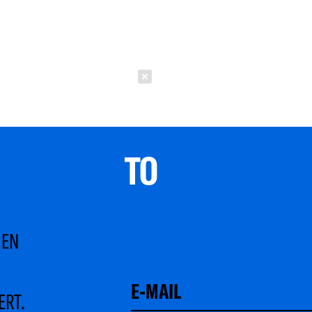
Schließen
TO 
MEN
ERT.