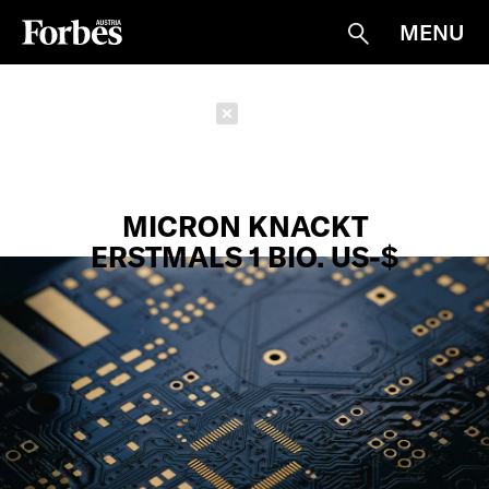
MENU
Suche
Schließen
MICRON KNACKT
ERSTMALS 1 BIO. US-$