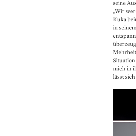
seine Au
„Wir wer
Kuka bei
in seine
entspannt
überzeuge
Mehrheit 
Situation
mich in i
lässt sic