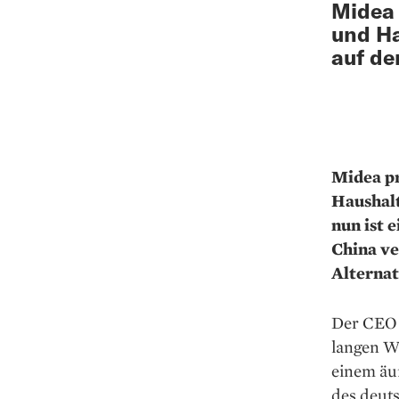
Midea 
und Ha
auf de
Midea p
Haushalt
nun ist 
China ve
Alternat
Der CEO 
langen W
einem äu
des deuts