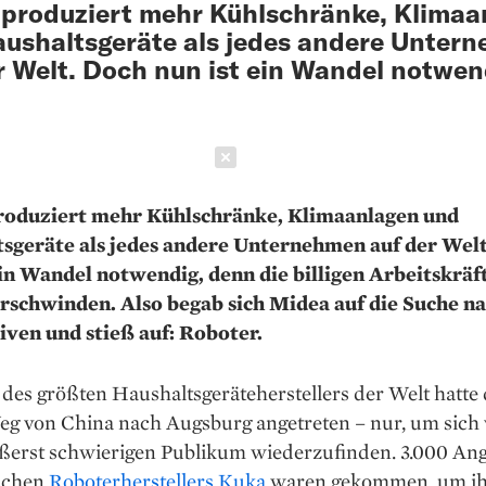
produziert mehr Kühlschränke, Klimaa
ushaltsgeräte als jedes andere Unter
r Welt. Doch nun ist ein Wandel notwend
Schließen
roduziert mehr Kühlschränke, Klimaanlagen und
sgeräte als jedes andere Unternehmen auf der Wel
ein Wandel notwendig, denn die billigen Arbeitskräft
rschwinden. Also begab sich Midea auf die Suche n
iven und stieß auf: Roboter.
des größten Haushaltsgeräteherstellers der Welt hatte
eg von China nach Augsburg angetreten – nur, um sich 
ßerst schwierigen Publikum wiederzufinden. 3.000 Ange
chen ­
Roboterherstellers Kuka
waren gekommen, um ­i