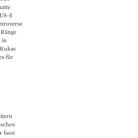
hatte
n US-$
ntroverse
n Ränge
 in
h Kukas
es für
itern
ischen
 fasst