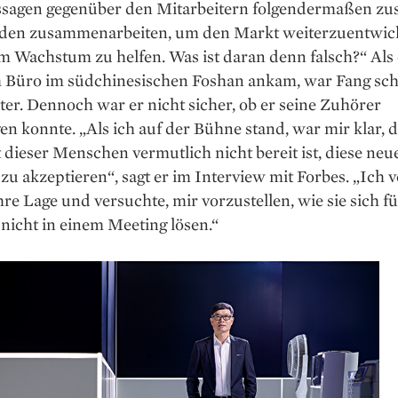
ssagen gegenüber den Mitarbeitern folgendermaßen z
den zusammenarbeiten, um den Markt weiter­zuentwic
m Wachstum zu helfen. Was ist daran denn falsch?“ Als
m Büro im südchinesischen Foshan ankam, war Fang sc
er. Dennoch war er nicht sicher, ob er seine Zuhörer
n konnte. „Als ich auf der Bühne stand, war mir klar, d
dieser Menschen vermutlich nicht bereit ist, diese neu
 zu akzeptieren“, sagt er im Interview mit Forbes. „Ich v
hre Lage und versuchte, mir vorzustellen, wie sie sich f
h nicht in einem Meeting lösen.“