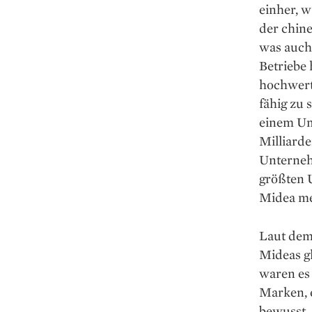
einher, w
der chine
was auch
Betriebe 
hochwert
fähig zu 
einem Um
Milliarde
Unterneh
größten 
Midea me
Laut dem
Mideas gl
waren es 
Marken, 
bewusst, 