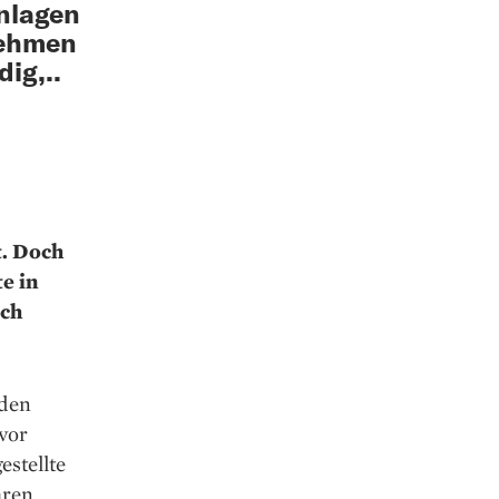
nlagen
nehmen
ig,..
t. Doch
e in
ach
 den
vor
stellte
hren