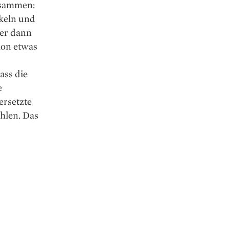
usammen:
keln und
 er dann
hon etwas
ass die
e
ersetzte
ühlen. Das