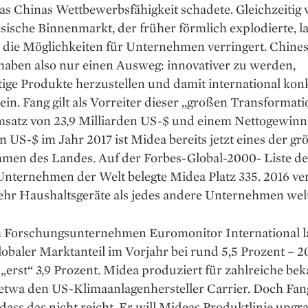
as Chinas Wettbewerbsfähigkeit schadete. Gleichzeitig
sische Binnenmarkt, der früher förmlich explodierte, l
 die Möglichkeiten für Unternehmen verringert. Chine
haben also nur einen Ausweg: innovativer zu werden,
ige Produkte herzustellen und damit international kon
sein. Fang gilt als ­Vorreiter dieser „großen Transformati
satz von 23,9 Milliarden US-$ und einem Nettogewinn 
n US-$ im Jahr 2017 ist Midea bereits jetzt eines der gr
men des Landes. Auf der Forbes-Global-2000- Liste de
Unternehmen der Welt belegte Midea Platz 335. 2016 ve
hr Haushalts­geräte als jedes ­andere Unternehmen wel
 Forschungsunternehmen Euromonitor International l
obaler Marktanteil im Vorjahr bei rund 5,5 Prozent – 2
„erst“ 3,9 Prozent. Midea produziert für zahlreiche be
etwa den US-Klimaanlagenhersteller Carrier. Doch Fang
dass das nicht reicht. Er will Mideas Produktlinie upgr