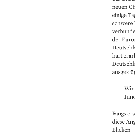
neuen Ch
einige Ta
schwere 
verbunde
der Euro
Deutschla
hart erar
Deutschl
ausgeklü
Wir 
Inno
Fangs ers
diese Äng
Blicken –