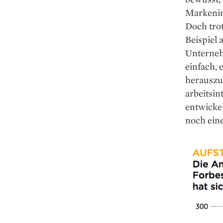
Markenim
Doch trot
Beispiel 
Unterneh
einfach,
herauszu
arbeitsi
entwicke
noch ein