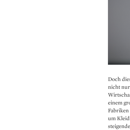
Doch dies
nicht nu
Wirtscha
einem gr
Fabriken 
um Kleid
steigend