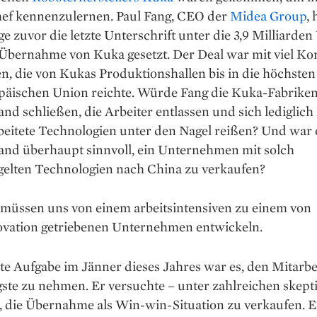
ef ­kennenzulernen. Paul Fang, CEO der
Midea Group
, 
ge zuvor die letzte Unter­schrift unter die 3,9 Milliarde
Übernahme von Kuka gesetzt. Der Deal war mit viel Ko
n, die von Kukas Produktionshallen bis in die höchste
päischen Union reichte. Würde Fang die Kuka-Fabriken
nd schließen, die Arbeiter entlassen und sich lediglic
beitete Technologien unter den Nagel reißen? Und war 
and überhaupt sinnvoll, ein Unternehmen mit solch
gelten Technologien nach China zu verkaufen?
müssen uns von einem arbeitsintensiven zu einem von
vation getriebenen Unternehmen entwickeln.
te Aufgabe im Jänner dieses Jahres war es, den Mitarbe
ste zu nehmen. Er versuchte – unter zahlreichen skept
, die Übernahme als Win-win-Situation zu verkaufen. Er