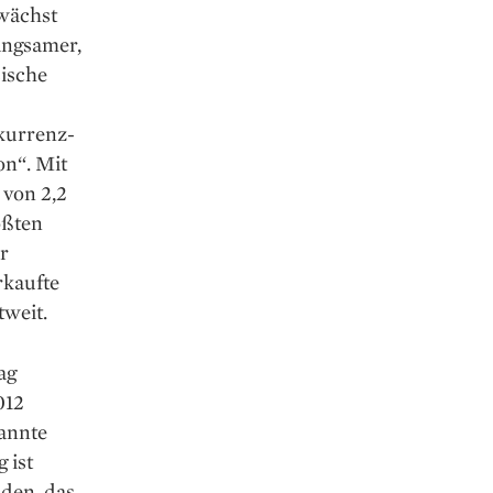
 wächst
angsamer,
sische
kurrenz­
on“. Mit
von 2,2
ößten
r
rkaufte
tweit.
ag
012
kannte
 ist
aden, das