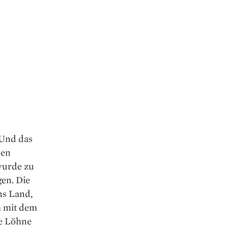
 Und das
hen
wurde zu
en. Die
ns Land,
h mit dem
re Löhne