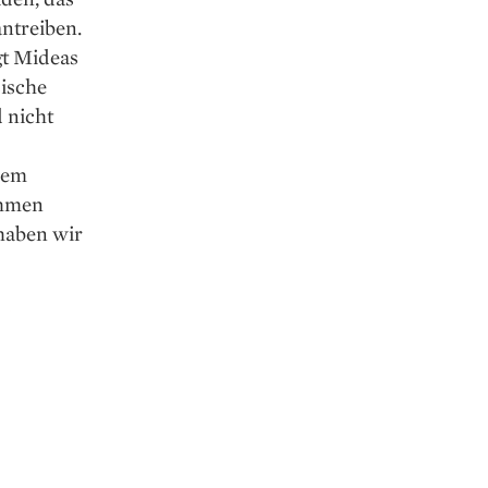
ntreiben.
gt Mideas
sische
 nicht
nem
ehmen
haben wir