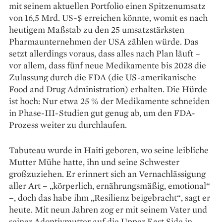
mit seinem aktuellen Portfolio einen Spitzenumsatz
von 16,5 Mrd. US-$ erreichen könnte, womit es nach
heutigem Maßstab zu den 25 umsatzstärksten
Pharmaunternehmen der USA zählen würde. Das
setzt allerdings voraus, dass alles nach Plan läuft –
vor allem, dass fünf neue Medikamente bis 2028 die
Zulassung durch die FDA (die US-amerikanische
Food and Drug Administration) erhalten. Die Hürde
ist hoch: Nur etwa 25 % der Medikamente schneiden
in Phase-III-Studien gut genug ab, um den FDA-
Prozess weiter zu durchlaufen.
Tabuteau wurde in Haiti geboren, wo seine leibliche
Mutter Mühe hatte, ihn und seine Schwester
großzuziehen. Er erinnert sich an Vernachlässigung
aller Art – „körperlich, ernährungsmäßig, emotional“
–, doch das habe ihm „Resilienz beigebracht“, sagt er
heute. Mit neun Jahren zog er mit seinem Vater und
seiner Adoptivmutter auf die Upper East Side in