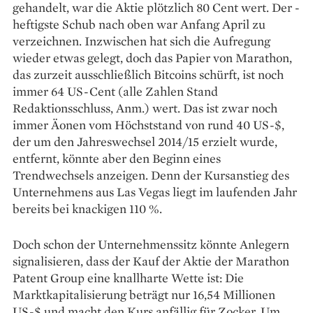
gehandelt, war die Aktie plötzlich 80 Cent wert. Der ­
heftigste Schub nach oben war Anfang ­April zu
verzeichnen. Inzwischen hat sich die Aufregung
wieder etwas gelegt, doch das Papier von Marathon,
das zurzeit ausschließlich Bitcoins schürft, ist noch
immer 64 US-Cent (alle Zahlen Stand
Redaktionsschluss, Anm.) wert. Das ist zwar noch
immer ­Äonen vom Höchststand von rund 40 US-$,
der um den Jahreswechsel 2014/15 erzielt wurde,
entfernt, könnte aber den Beginn eines
Trendwechsels ­anzeigen. Denn der Kursanstieg des
Unternehmens aus Las Vegas liegt im laufenden Jahr
bereits bei knackigen 110 %.
Doch schon der Unternehmenssitz könnte Anlegern
signalisieren, dass der Kauf der Aktie der Marathon
Patent Group eine knallharte Wette ist: Die
Marktkapitalisierung beträgt nur 16,54 Millionen
US-$ und macht den Kurs anfällig für Zocker. Um