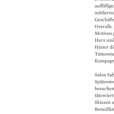
auffällig
mittlerwe
Geschäfts
Overalls
Motiven g
Herz umk
Hinter di
Tattoostu
Kampagne
Salon Sa
Spätsomme
besuchen,
tätowier
Skizzen a
Benedikte