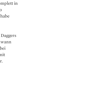
omplett in
o
 habe
d Daggers
ndwann
bei
mit
r.