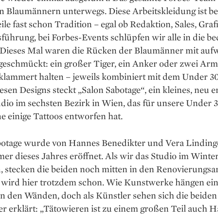
en Blau­männern unterwegs. Diese Arbeitskleidung ist be
ile fast schon Tradition – egal ob Redaktion, Sales, Graf
­führung, bei Forbes-Events schlüpfen wir alle in die 
. ­Dieses Mal waren die Rücken der ­Blaumänner mit au
eschmückt: ein großer Tiger, ein Anker oder zwei Arme
lammert halten – jeweils kombiniert mit dem Under 3
esen Designs steckt ­„Salon Sabotage“, ein kleines, neu er
dio im ­sechsten Bezirk in Wien, das für unsere Under 
 einige Tattoos entworfen hat.
botage wurde von Hannes Benedikter und Vera Linding
r dieses Jahres eröffnet. Als wir das Studio im Winte
 stecken die beiden noch mitten in den Renovierungsar
t wird hier trotzdem schon. Wie Kunstwerke hängen ein
n den Wänden, doch als Künstler sehen sich die beiden 
r erklärt: „Tätowieren ist zu einem großen Teil auch 