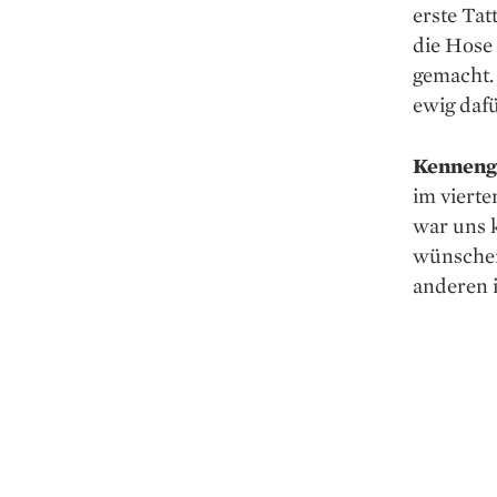
erste Tat
die Hose
gemacht. 
ewig dafü
Kennenge
im vierte
war uns k
wünschen
anderen i