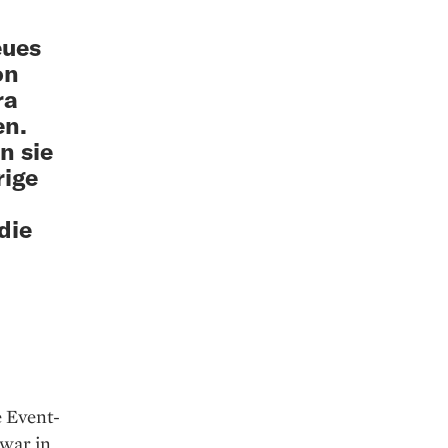
eues
on
ra
en.
n sie
rige
die
 Event-
 war in