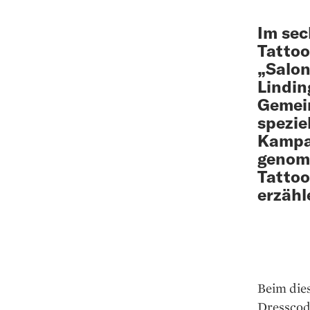
Im sec
Tattoo
„Salon
Lindin
Gemein
spezie
Kampag
genom
Tattoo
erzähl
Beim die
Dresscode