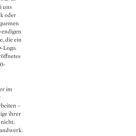
i uns
ik oder
bequemen
fwendigen
, die ein
0-Logo.
­öffnetes
30-
er im
r
beiten –
ige ihrer
nicht.
Handwerk.