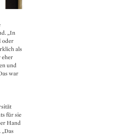
e
nd. „In
d oder
klich als
r eher
gen und
 Das war
sität
s für sie
 der Hand
. „Das