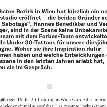
hsten Bezirk in Wien hat kürzlich ein n
­studio eröffnet – die beiden Gründer v
 Sabotage“, Hannes Benedikter und Ve
ger, sind in der Szene keine Unbekannt
sam mit dem Forbes-Team entwickelte
lle Under 30-Tattoos für unsere diesjäh
ne. Woher sie ihre Inspiration dafür
men haben und welche Entwicklungen 
­szene in den letzten Jahren erlebt hat,
en sie im Gespräch.
Schließen
sjährigen Under 30-Listdrop in Wien wurde der interne
 wieder ­einmal ­ausgeführt: Das gesamte Forbes-­Team