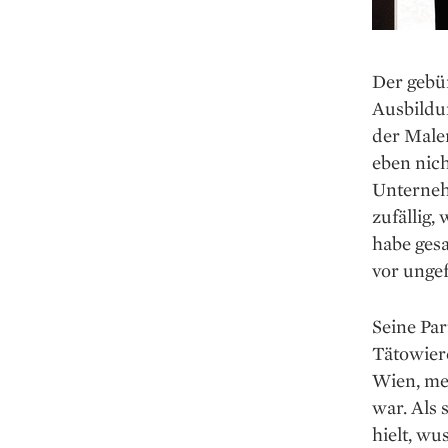
Der gebür
Ausbildu
der Maler
eben nich
Unterneh
zufällig,
habe gesa
vor ungef
Seine Par
Tätowiere
Wien, mer
war. Als 
hielt, wu