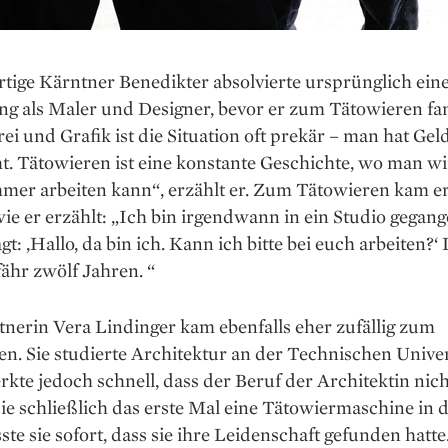
tige Kärntner Benedikter absolvierte ursprünglich ein
ng als Maler und Designer, bevor er zum Tätowieren fa
ei und Grafik ist die Situation oft prekär – man hat Gel
t. Tätowieren ist eine konstante Geschichte, wo man wir
mer arbeiten kann“, erzählt er. Zum Tätowieren kam e
 wie er erzählt: „Ich bin irgendwann in ein Studio gegan
gt: ‚Hallo, da bin ich. Kann ich bitte bei euch arbeiten?‘
ähr zwölf Jahren. “
tnerin Vera Lindinger kam ebenfalls eher zufällig zum
n. Sie studierte Architektur an der Technischen Univer
kte jedoch schnell, dass der Beruf der Architektin nicht
sie schließlich das erste Mal eine Tätowiermaschine in
sste sie sofort, dass sie ihre Leidenschaft gefunden hatte