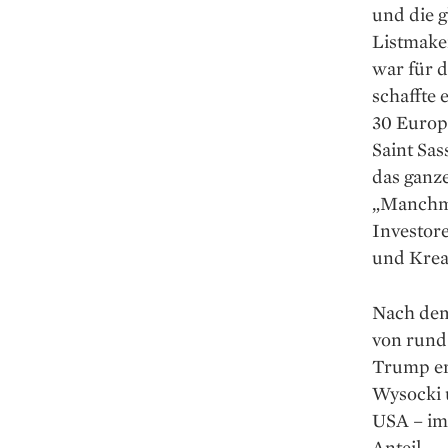
und die 
Listmake
war für 
schaffte 
30 Europ
Saint Sas
das ganz
„Manchma
Investore
und Krea
Nach dem 
von rund
Trump erh
Wysocki 
USA – im 
Anteil.