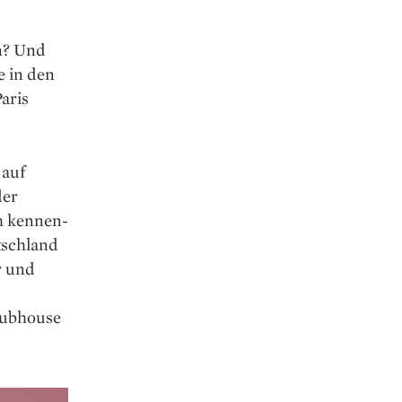
n? Und
e in den
aris
 auf
der
h kennen­
tschland
r und
lubhouse