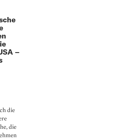
sche
e
en
ie
 USA –
s
ch die
ere
he, die
rnehmen