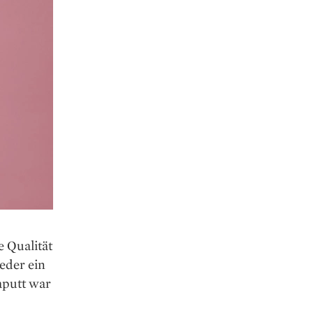
e Qualität
eder ein
aputt war