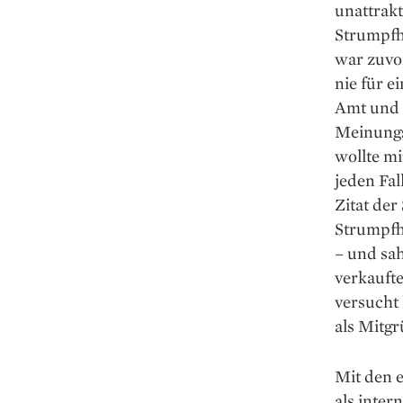
unattrakt
Strumpfho
war zuvor
nie für e
Amt und 
Meinungsf
wollte mi
jeden Fal
Zitat de
Strumpfho
– und sa
verkaufte
versucht 
als Mitg
Mit den e
als inter