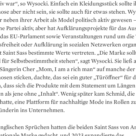
iv war“, so Wysocki. Einfach ein Kleidungsstück sollte i
se aber nicht sein, sie sollte auch für etwas stehen. Wy
 neben ihrer Arbeit als Model politisch aktiv gewesen –
ine Partei aktiv, aber hat Aufklärungsprojekte für das A
das EU-Parlament sowie Veranstaltungen rund um di
reiheit oder Aufklärung in ­sozialen Netzwerken organi
t Saint Sass ­bestimmte Werte vertreten. „Die Marke soll
l für Selbstbestimmtheit stehen“, sagt Wysocki. Sie ließ 
r Sängerin Cher „Mom, I am a rich man“ auf manche der
sen sticken, dachte, das sei ein guter „Türöffner“ für 
h, dass sich die Produkte mit dem Statement um Längen
n als jene ohne „Inhalt“. Wenig später kam Schmid, die
hatte, eine Plattform für nachhaltige Mode ins Rollen z
rün­derin ins Unternehmen.
nglischen Sprüchen hatten die beiden Saint Sass von A
nationale Marke gedacht, und 2023 expandierte das