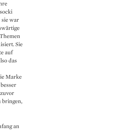
hre
­socki
 sie war
uswärtige
e Themen
siert. Sie
te auf
also das
die Marke
 besser
 zuvor
u bringen,
nfang an