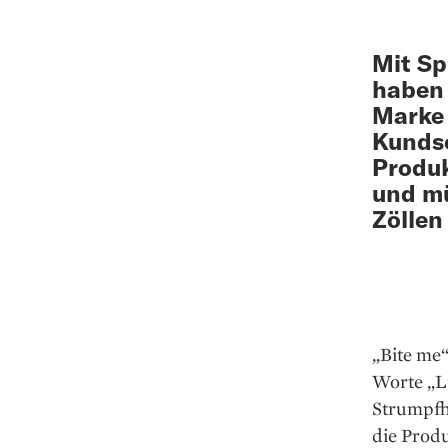
Mit S
haben 
Marke 
Kundsc
Produk
und mü
Zöllen
„Bite me“
Worte „Lu
Strumpfh
die Prod