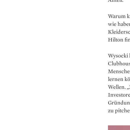
Warum ko
wie haben
Kleider­
Hilton fi
Wysocki 
Clubhouse
Menschen
lernen kö
Wellen. 
Investore
Gründung
zu pitche