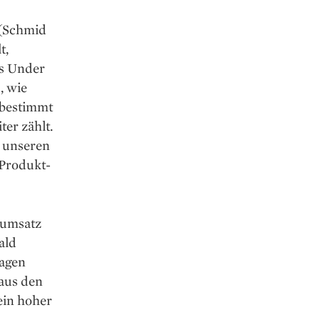
 (Schmid
t,
es Under
, wie
e bestimmt
er zählt.
 unseren
 Produkt-
sumsatz
ald
sagen
aus den
ein hoher