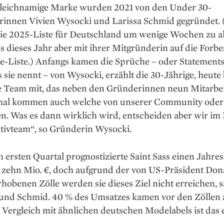
gleichnamige Marke wurden 2021 von den Under 30-
rinnen Vivien Wysocki und Larissa Schmid gegründet.
die 2025-Liste für Deutschland um wenige Wochen zu al
es dieses Jahr aber mit ihrer Mitgründerin auf die Forb
e-Liste.) Anfangs kamen die Sprüche – oder Statements
s sie nennt – von Wysocki, erzählt die 30-Jährige, heut
e Team mit, das neben den Gründerinnen neun Mitarbeit
l kommen auch welche von unserer Community oder
n. Was es dann wirklich wird, entscheiden aber wir im
tivteam“, so Gründerin Wysocki.
ersten Quartal prognostizierte Saint Sass einen Jahre
 zehn Mio. €, doch aufgrund der von US-Präsident Don
obenen Zölle werden sie dieses Ziel nicht erreichen, 
und Schmid. 40 % des Umsatzes kamen vor den Zöllen 
Vergleich mit ähnlichen deutschen Modelabels ist das 