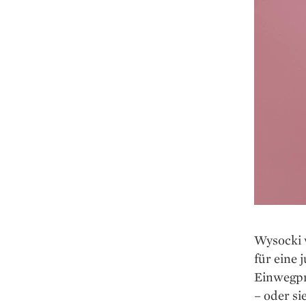
Wysocki w
für eine 
Einwegpr
– oder si