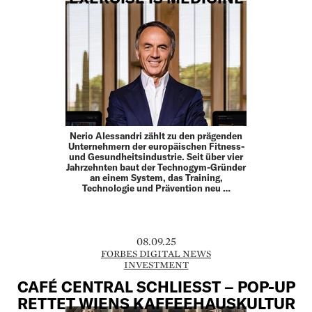
Nerio Alessandri zählt zu den prägenden
Unternehmern der europäischen Fitness-
und Gesundheitsindustrie. Seit über vier
Jahrzehnten baut der Technogym-Gründer
an einem System, das Training,
Technologie und Prävention neu …
08.09.25
FORBES DIGITAL NEWS
INVESTMENT
CAFÉ CENTRAL SCHLIESST – POP-UP R
ETTET WIENS KAFFEEHAUSKULTUR