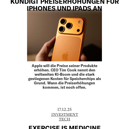
KÜNDIGT PREISERHÖHUNGEN FÜR
IPHONES UND IPADS AN
Apple will die Preise seiner Produkte
erhöhen. CEO Tim Cook nennt den
weltweiten KI-Boom und die stark
gestiegenen Kosten für Speicherchips als
Grund. Wann die Preiserhöhungen
kommen, ist noch offen.
17.12.25
INVESTMENT
TECH
EXERCISE IS MEDICINE