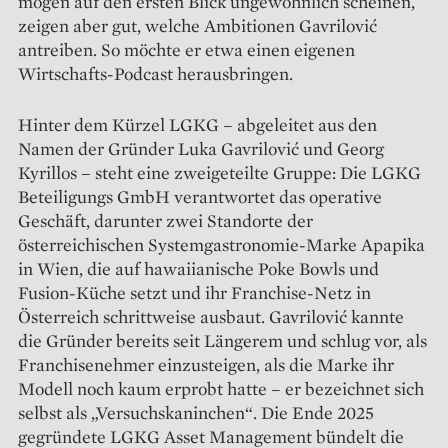
mögen auf den ersten Blick ungewöhnlich scheinen,
zeigen aber gut, welche Ambitionen Gavrilović
antreiben. So möchte er etwa einen eigenen
Wirtschafts-Podcast herausbringen.
Hinter dem Kürzel LGKG – abgeleitet aus den
Namen der Gründer Luka Gavrilović und Georg
Kyrillos – steht eine zweigeteilte Gruppe: Die LGKG
Beteiligungs GmbH verantwortet das operative
Geschäft, darunter zwei Standorte der
österreichischen Systemgastronomie-Marke Apapika
in Wien, die auf hawaiianische Poke Bowls und
Fusion-Küche setzt und ihr Franchise-Netz in
Österreich schrittweise ausbaut. Gavrilović kannte
die Gründer bereits seit Längerem und schlug vor, als
Franchise­nehmer einzusteigen, als die Marke ihr
Modell noch kaum erprobt hatte – er bezeichnet sich
selbst als „Versuchskaninchen“. Die Ende 2025
gegründete LGKG Asset Management bündelt die