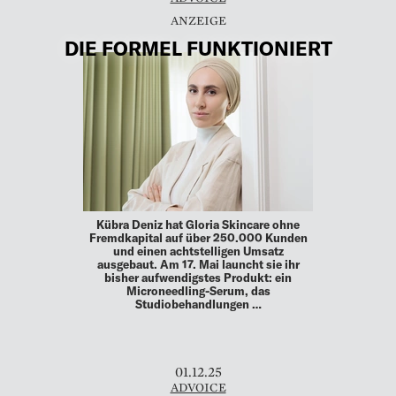
DIE FORMEL FUNKTIONIERT
Kübra Deniz hat Gloria Skincare ohne
Fremdkapital auf über 250.000 Kunden
und einen achtstelligen Umsatz
ausgebaut. Am 17. Mai launcht sie ihr
bisher aufwendigstes Produkt: ein
Microneedling-Serum, das
Studiobehandlungen …
01.12.25
ADVOICE