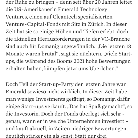
der Ruhe zu bringen – denn seit über 20 Jahren leitet
die ­US-Amerikanerin Emerald Tech­nology
Ventures, ­einen auf Clean­tech ­spezialisierten
Venture-­Capital-Fonds mit Sitz in Zürich. In dieser
Zeit hat sie so ­einige ­Höhen und Tiefen erlebt, doch
die aktuellen Herausforderungen in der VC-Branche
sind auch für ­Domanig ungewöhnlich. „Die ­letzten 18
Monate waren ­brutal“, sagt sie nüchtern. „Viele Start-
ups, die ­während des Booms 2021 hohe ­Bewertungen
erhalten haben, ­kämpfen jetzt ums Überleben.“
Doch Teil der Start-up-Party der letzten Jahre war
Emerald sowieso nicht wirklich. In dieser Zeit habe
man wenige Investments ge­tätigt, so Domanig, dafür
­einige Start-ups verkauft. „Das hat Spaß gemacht“, so
die Investorin. Doch der Fonds überlegt sich sehr ­
genau, wann er in welche ­Unternehmen ­investiert –
und kauft aktuell, in ­Zeiten niedriger Bewertungen,
deutlich stärker ein als sonst: Statt nur drei