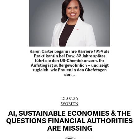
Karen Carter begann ihre Karriere 1994 als
Praktikantin bei Dow. 32 Jahre später
führt sie den US-Chemiekonzern. Ihr
Aufstieg ist außergewöhnlich – und zeigt
zugleich, wie Frauen in den Chefetagen
der …
21.07.26
WOMEN
AI, SUSTAINABLE ECONOMIES & THE
QUESTIONS FINANCIAL AUTHORITIES
ARE MISSING