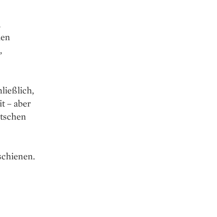
,
len
,
ließlich,
t – aber
utschen
schienen.