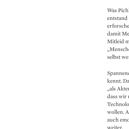
Was Pichl
entstand
erforsche
damit Me
Mitleid m
„Mensche
selbst w
Spannend
kennt. Da
„als Akte
dass wir 
Technolog
wollen. A
auch emot
weiter.