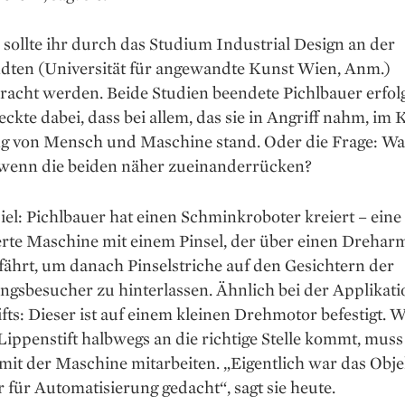
 sollte ihr durch das Studium Industrial Design an der
ten (Universität für angewandte Kunst Wien, Anm.)
racht werden. Beide Studien beendete Pichlbauer erfol
ckte dabei, dass bei allem, das sie in Angriff nahm, im 
g von Mensch und Maschine stand. Oder die Frage: Wa
, wenn die beiden näher zueinanderrücken?
iel: Pichlbauer hat einen Schminkroboter kreiert – eine
rte Maschine mit einem Pinsel, der über einen Dreharm
fährt, um danach Pinselstriche auf den Gesichtern der
ngsbesucher zu hinterlassen. Ähnlich bei der Applikati
fts: ­Dieser ist auf einem kleinen Dreh­motor befestigt. W
Lippenstift halbwegs an die richtige Stelle kommt, muss
it der Maschine mitarbeiten. „Eigentlich war das Objek
für Automatisierung gedacht“, sagt sie heute.