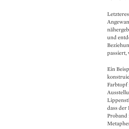
Letzteres
Angewand
nähergeb
und entde
Beziehun
passiert
Ein Beisp
konstruie
Farbtopf 
Ausstellu
Lippensti
dass der 
Proband m
Metapher 