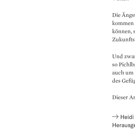
Die Ängst
kommen h
können, s
Zukunfts­
Und zwar 
so Pichlb
auch um 
des Gefüg
Dieser Ar
Heidi
Herausg