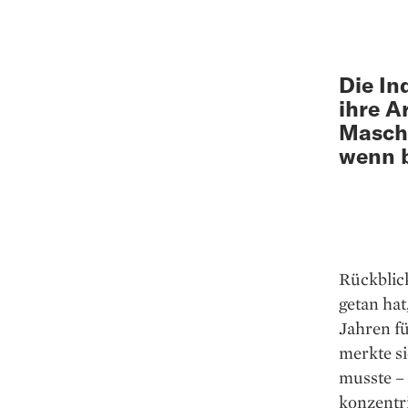
Die In
ihre A
Maschi
wenn b
Rückblick
getan hat
Jahren f
merkte si
musste – 
konzentri