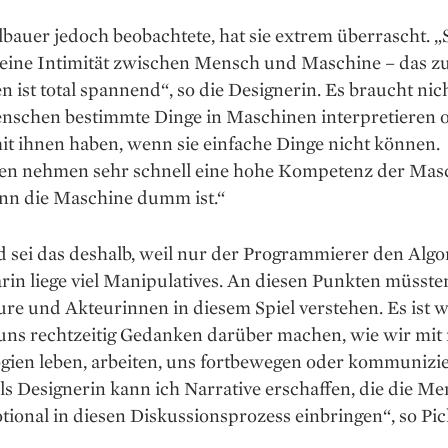
bauer jedoch beobachtete, hat sie extrem überrascht. „
 eine Intimität zwischen Mensch und Maschine – das z
n ist total spannend“, so die Designerin. Es braucht nicht
nschen bestimmte Dinge in Maschinen interpretieren 
it ihnen haben, wenn sie einfache Dinge nicht können.
n nehmen sehr schnell eine hohe Kompetenz der Masc
enn die Maschine dumm ist.“
 sei das deshalb, weil nur der Programmierer den Algo
rin liege viel ­Manipulatives. An diesen Punkten müsste
ure und Akteurinnen in diesem Spiel verstehen. Es ist w
uns rechtzeitig Gedanken darüber ­machen, wie wir mit
ien leben, ­arbeiten, uns fortbewegen oder ­kommunizi
ls Designerin kann ich Narrative erschaffen, die die M
ional in diesen Diskussions­prozess einbringen“, so Pi