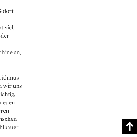
Sofort
u
 viel, ­
oder
hine an,
­rithmus
n wir uns
ichtig,
 neuen
eren
enschen
chlbauer