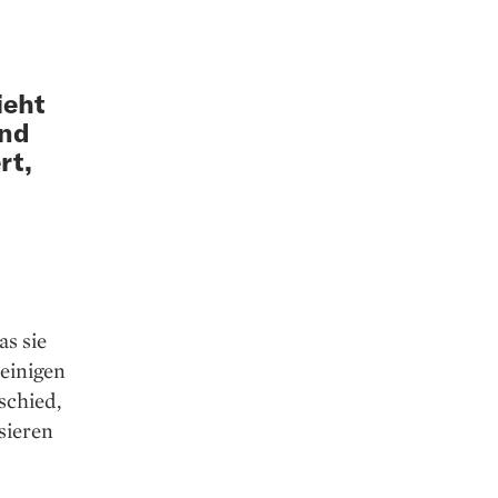
ieht
und
rt,
as sie
 einigen
schied,
sieren