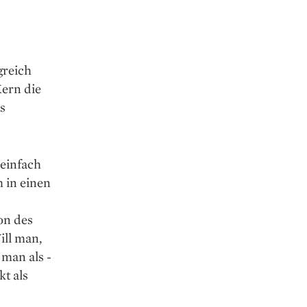
greich
Kern die
s
 einfach
 in einen
on des
ill man,
 man als ­
t als