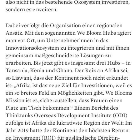
also nicht in das bestehende Öko­system investieren,
sondern es erweitern.
Dabei verfolgt die Organisation einen regionalen
Ansatz. Mit den sogenannten We Bloom Hubs agiert
man vor Ort, um Unternehmerinnen in das
Innovationsökosystem zu integrieren und mit ihnen
gemeinsam maßgeschneiderte Lösungen zu
erarbeiten. Bis jetzt gibt es insgesamt drei Hubs – in
Tansania, Kenia und Ghana. Der Reiz an Afrika sei,
so ­Liswani, dass der Kontinent noch nicht erkundet
ist: „Afrika ist das neue Ziel für Investitionen, weil es
ein so breites Feld an Möglich­keiten gibt. We Blooms
Mission ist es, sicherzustellen, dass Frauen einen
Platz am Tisch bekommen.“ Einem Bericht des
Thinktanks Overseas Development Institute (ODI)
zufolge ist Afrika die lukrativste Region der Welt: Im
Jahr 2019 hatte der Kontinent den höchsten Return
on Investment (ROI) für aus­ländische Direktin­