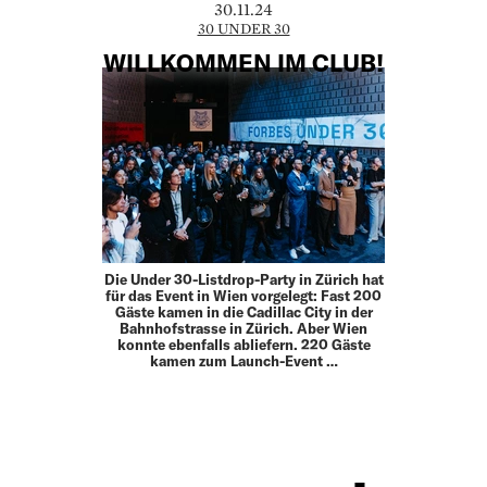
30.11.24
30 UNDER 30
WILLKOMMEN IM CLUB!
Die Under 30-Listdrop-Party in Zürich hat
für das Event in Wien vorgelegt: Fast 200
Gäste kamen in die Cadillac City in der
Bahnhofstrasse in Zürich. Aber Wien
konnte ebenfalls abliefern. 220 Gäste
kamen zum Launch-Event …