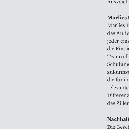
Auszeich
Marlies 
Marlies E
das Auße
jeder ei
die Einbi
Teamroll
Schulung
zukunfts
die für 
relevante
Differen
das Zille
Nachhalt
Die Gesc