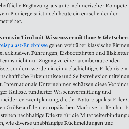
chaftliche Ergänzung aus unternehmerischer Kompete
vem Pioniergeist ist noch heute ein entscheidender
streiber.
ents in Tirol mit Wissensvermittlung & Gletscher
eispalast-Erlebnisse
gehen weit über klassische Firme
ei exklusiven Führungen, Eisbootfahrten und Eisklette
 Teams nicht nur Zugang zu einer atemberaubenden
sse, sondern werden in ein vielschichtiges Erlebnis eing
nschaftliche Erkenntnisse und Selbstreflexion miteina
t. Internationale Unternehmen schätzen diese Verbind
iger Kulisse, fundierter Wissensvermittlung und
neiderter Eventplanung, die der Natureispalast Erler
sten Größe auf dem europäischen Markt verholfen hat. 
stehen nachhaltige Effekte für die Mitarbeiterbindung 
on, wie diverse unabhängige Rückmeldungen und