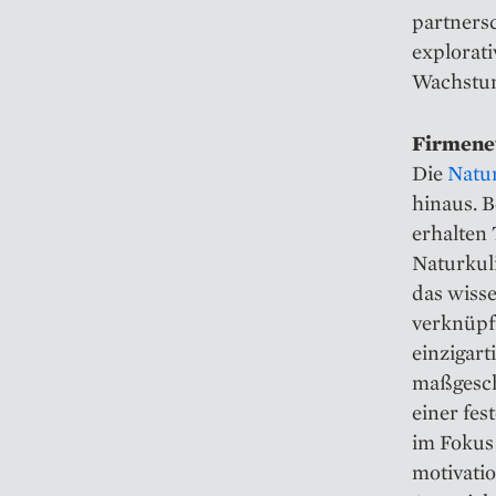
partners
explorati
Wachstum
Firmenev
Die
Natur
hinaus. B
erhalten
Naturkuli
das wisse
verknüpf
einzigart
maßgesch
einer fe
im Fokus 
motivati