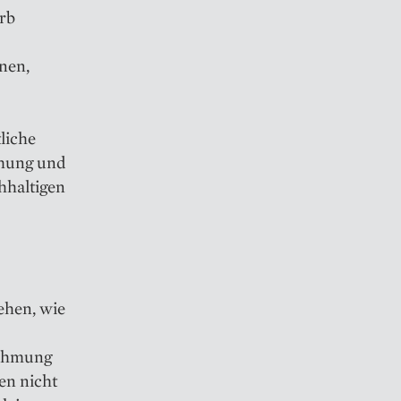
rb
nen,
liche
chung und
hhaltigen
iehen, wie
hahmung
en nicht