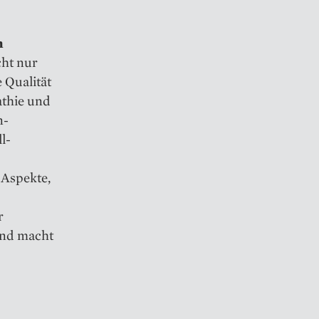
n
cht nur
 Qualität
athie und
n-
l-
 Aspekte,
r
und macht