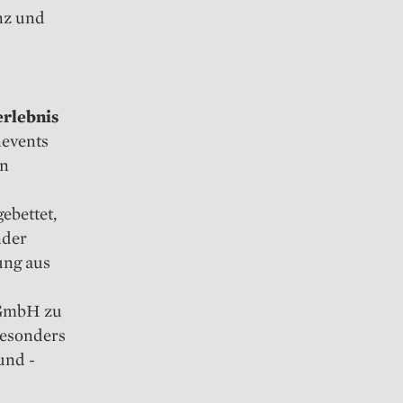
nz und
erlebnis
nevents
rn
ebettet,
nder
ung aus
 GmbH zu
Besonders
und -