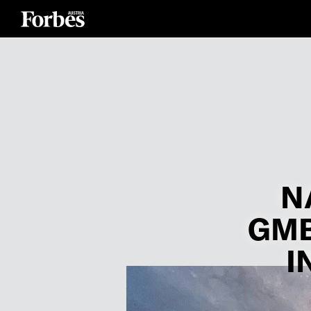
N
GMB
I