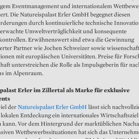
igem Eventmanagement und internationalem Wettbewe
ert. Die Natureispalast Erler GmbH begegnet diesen
rderungen durch kontinuierliche technische Innovatio
berwachte Umweltverträglichkeit und konsequente
skontrollen. Erwähnenswert sind etwa die Gewinnung
rter Partner wie Jochen Schweizer sowie wissenschaft
ionen mit europäischen Universitäten. Preise für Fors
aft unterstreichen die Rolle als Impulsgeberin für nac
s im Alpenraum.
palast Erler im Zillertal als Marke für exklusive
nts
iel der
Natureispalast Erler GmbH
lässt sich nachvollz
 lokalen Entdeckung ein internationales Wirtschaftsziel
n kann. Vor dem Hintergrund der marktüblichen Nac
nsiven Wettbewerbssituationen hat sich das Unternehm