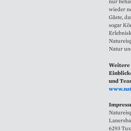
nur beha
wieder n
Gäste, d
sogar Kö
Erlebnis
Natureis
Natur un
Weitere
Einblick
und Tea
www.natu
Impres
Natureis
Lanersba
6293 Tux