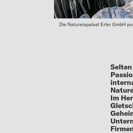
Die Natureispalast Erler GmbH posit
Selten
Passio
intern
Nature
Im Her
Gletsc
Geheim
Untern
Firmen