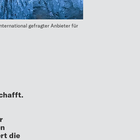
international gefragter Anbieter für
chafft.
r
en
rt die