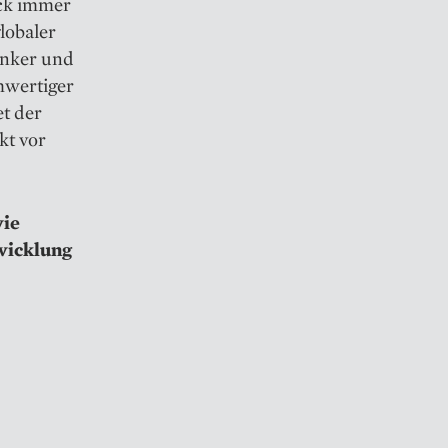
ick immer
lobaler
enker und
hwertiger
t der
kt vor
wie
wicklung