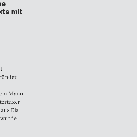
he
kts mit
t
gründet
hrem Mann
tertuxer
 aus Eis
, wurde