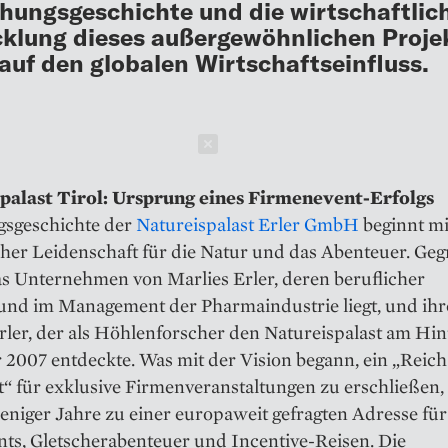
hungsgeschichte und die wirtschaftlic
klung dieses außergewöhnlichen Proje
auf den globalen Wirtschaftseinfluss.
Schließen
palast Tirol: Ursprung eines Firmenevent-Erfolgs
lgsgeschichte der
Natureispalast Erler GmbH
beginnt mi
cher Leidenschaft für die Natur und das Abenteuer. Ge
s Unternehmen von Marlies Erler, deren beruflicher
und im Management der Pharmaindustrie liegt, und i
ler, der als Höhlenforscher den Natureispalast am Hin
 2007 entdeckte. Was mit der Vision begann, ein „Reich
t“ für exklusive Firmenveranstaltungen zu erschließen
niger Jahre zu einer europaweit gefragten Adresse für
ts, Gletscherabenteuer und Incentive-Reisen. Die