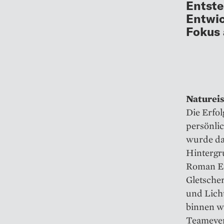
Entste
Entwic
Fokus 
Natureis
Die Erfo
persönli
wurde da
Hintergr
Roman Er
Gletscher
und Lich
binnen we
Teameven