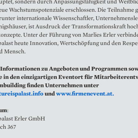
uptet, sondern durch Anpassungsfähigkeit und Weitbl
eue Wachstumspotenziale erschlossen. Die Teilnahme g
arunter internationale Wissenschaftler, Unternehmensl
nigshäuser, ist Ausdruck der Transformationskraft hoc
konzepte. Unter der Führung von Marlies Erler verbinde
palast heute Innovation, Wertschöpfung und den Respe
d Mensch.
 Informationen zu Angeboten und Programmen so
e in den einzigartigen Eventort für Mitarbeiterent
mbuilding finden Unternehmen unter
reispalast.info
und
www.firmenevent.at.
sum
:
palast Erler GmbH
ch 367