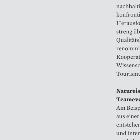
nachhalt
konfronti
Herausfo
streng ü
Qualität
renommie
Kooperat
Wissensch
Tourismu
Natureis
Teameve
Am Beisp
aus einer
entstehe
und inte