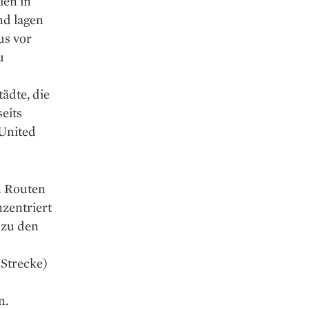
len in
nd lagen
us vor
u
ädte, die
eits
 United
n Routen
nzentriert
 zu den
 Strecke)
n.