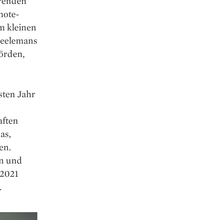
erenden
mote-
m kleinen
Neelemans
örden,
sten Jahr
aften
as,
en.
en und
 2021
.