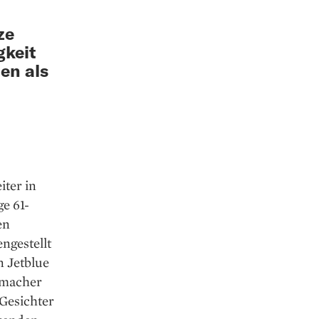
ze
gkeit
en als
iter in
e 61-
en
­gestellt
n Jetblue
emacher
 Gesichter