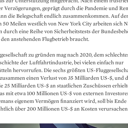
ls zur Unterstützung mitgebracht. Nach einem frustri
ler Verzögerungen, geprägt durch die Pandemie und Re
kann die Belegschaft endlich zusammenkommen. Auf de
n 50 Meilen westlich von New York City arbeiten sich 
n durch eine Reihe von Sicherheitstests der Bundesbeh
r den anstehenden Flugbetrieb braucht.
ggesellschaft zu gründen mag nach 2020, dem schlechte
schichte der Luftfahrtindustrie, bei vielen einfach nur
teln hervor­rufen. Die sechs größten US-Flug­gesellsch
zusammen einen Verlust von 35 Milliarden US-$, und d
e 25 Milliarden US-$ an staatlichen Zuschüssen erhielt
das mit etwa 100 Millionen US-$ von externen Investor
emans eigenem Vermögen finanziert wird, soll bis Ende
chtlich über 200 Millionen US-$ an Kosten verursachen