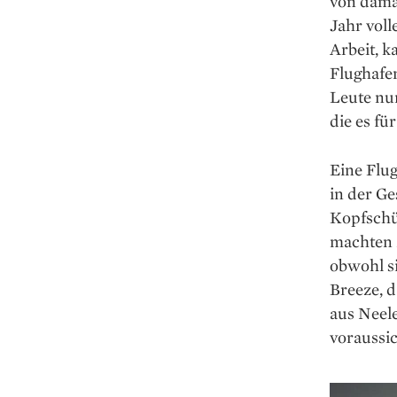
von dama
Jahr vol
Arbeit, 
Flughafe
Leute nu
die es fü
Eine Flu
in der Ge
Kopfschüt
machten 
obwohl si
Breeze, 
aus Neel
voraussi