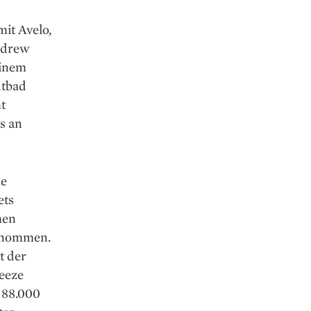
mit Avelo,
Andrew
einem
utbad
t
s an
ie
ets
hen
ernommen.
t der
reeze
 88.000