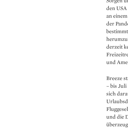
Sorgen üb
den USA s
an einem 
der Pand
bestimmt
herumzula
derzeit k
Freizeitr
und Ameri
Breeze s
– bis Jul
sich dara
Urlaubs­d
Fluggesel
und die 
überzeug