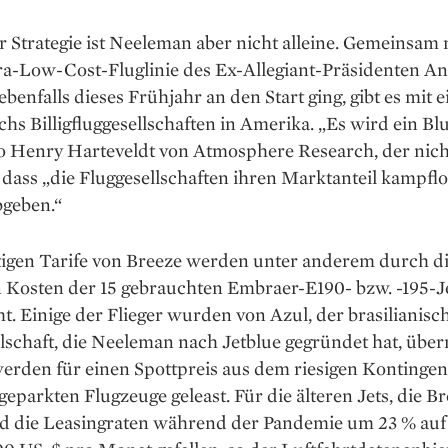
r Strategie ist Neeleman aber nicht alleine. Gemeinsam 
tra-Low-Cost-Fluglinie des Ex-Allegiant-Präsidenten 
 ebenfalls dieses Frühjahr an den Start ging, gibt es mit 
chs Billigflug­gesellschaften in Amerika. „Es wird ein Bl
so Henry Harteveldt von Atmosphere Research, der nich
 dass „die Fluggesellschaften ihren Marktanteil kampflo
bgeben.“
tigen Tarife von Breeze werden unter anderem durch d
n Kosten der 15 gebrauchten Embraer-E190- bzw. -195-J
t. Einige der Flieger wurden von Azul, der brasilianisc
llschaft, die Neeleman nach Jetblue gegründet hat, üb
erden für einen Spottpreis aus dem riesigen Kontingen
geparkten Flugzeuge geleast. Für die älteren Jets, die B
ind die Leasingraten während der Pandemie um 23 % auf