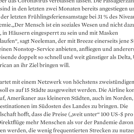
er das Coronavirus verblassen lassen. Die Passagierzah
ind in den letzten zwei Monaten bereits angestiegen u
der letzten Frühlingsferiensamstage bei 31 % des Nivea
emie.„Der Mensch ist ein soziales Wesen und nicht daz
, in Häusern eingesperrt zu sein und mit Masken
ufen“, sagt Neeleman, der mit Breeze einerseits jene St
einen Nonstop-Service anbieten, anfliegen und anderers
eisende doppelt so schnell und weit günstiger als Delta,
can an ihr Ziel bringen will.
tartet mit einem Netzwerk von höchstens zwei­stündige
i soll es auf 15 Städte ausgeweitet werden. Die Airline ko
uf, Amerikaner aus kleineren Städten, auch im Norden,
estinationen im Südosten des Landes zu bringen. Die
lschaft hofft, dass die Preise („weit unter“ 100 US-$ pro
Direktflüge mehr Menschen als vor der Pandemie davon
en werden, die wenig frequentierten Strecken zu nutze