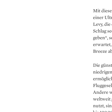
Mit diese
einer Ul
Levy, die
Schlag se
geben“, 
erwartet,
Breeze a
Die güns
niedrige
ermöglich
Fluggese
Andere w
weltweit 
nutzt, s