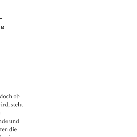
–
ne
 doch ob
ird, steht
e
unde und
ten die