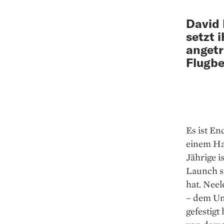
David 
setzt 
angetr
Flugbe
Es ist E
einem Ha
Jährige i
Launch se
hat. Nee
– dem Un
gefestigt