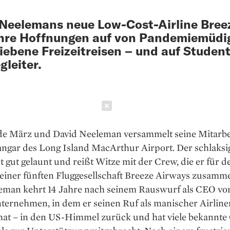
Neelemans neue Low-Cost-Airline Bree
ihre Hoffnungen auf von Pandemiemüdi
iebene Freizeitreisen – und auf Student
gleiter.
Schließen
nde März und David Neeleman versammelt seine Mit­arbe
ngar des Long Island MacArthur Airport. Der schlaksig
st gut gelaunt und reißt Witze mit der Crew, die er für d
iner fünften Fluggesellschaft Breeze Airways zusammen
leman kehrt 14 Jahre nach seinem Rauswurf als CEO vo
ternehmen, in dem er seinen Ruf als manischer Airlin
 hat – in den US-Himmel zurück und hat viele bekannte