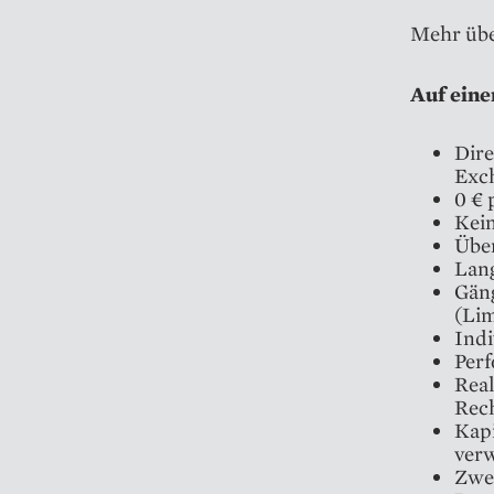
Mehr übe
Auf eine
Dire
Exc
0 € 
Kei
Über
Lang
Gäng
(Lim
Indi
Per
Real
Rec
Kap
verw
Zwe