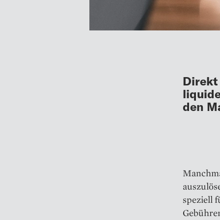
Direkt
liquid
den Ma
Manchmal
auszulöse
speziell 
Gebühren