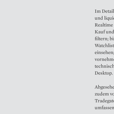
Im Detail
und liqui
Realtime 
Kauf und
filtern; 
Watchlis
einsehen
vornehmen
technisc
Desktop.
Abgesehe
zudem vo
Tradegat
umfassen