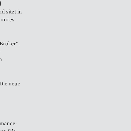
d
d sitzt in
utures
-Broker“.
e
n
 Die neue
rmance-