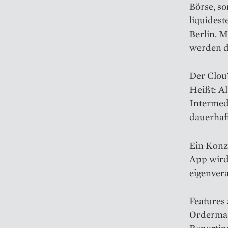
Börse, so
liquidest
Berlin. M
werden do
Der Clou?
Heißt: A
Intermed
dauerhaft
Ein Konz
App wird
eigenver
Features
Ordermas