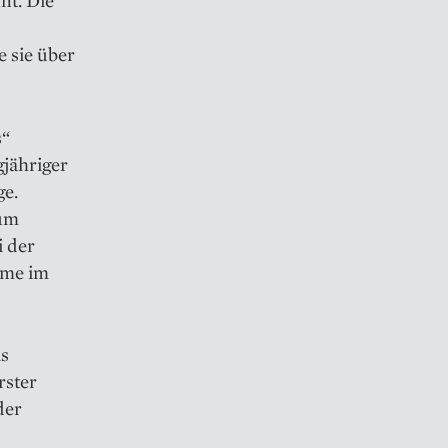
nt. Die
e sie über
s“
gjähriger
ge.
 um
i der
hme im
ls
rster
der