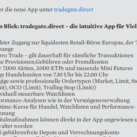
r die neue App unter
tradegate.direct
n Blick: tradegate.direct – die intuitive App für Vie
kter Zugang zur liquidesten Retail-Börse Europas, der
hange
pro Trade – gilt dauerhaft für sämtliche Transaktionen
ne Provisionen,Gebühren oder Fremdkosten
 7.000 Aktien, 3.000 ETPs und tausende Mini Futures
e Handelszeiten von 7.30 Uhr bis 22.00 Uhr
ige sowie professionelle Ordertypen (Market, Limit, S
it), OCO (Limit), Trailing Stop (Limit))
viduell steuerbare Watchlisten
formance-Analysen wie in der Vermögensverwaltung
time-Kurse für Handel, Watchlisten und Performance-
hnung
italmaßnahmen können direkt in der App angewiesen 
altet werden
i gebührenfreie Depots und Verrechnungskonto