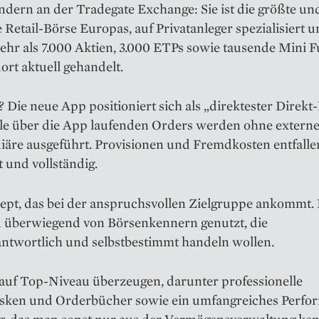
ndern an der Tradegate Exchange: Sie ist die größte un
e Retail-Börse Europas, auf Privatanleger spezialisiert un
ehr als 7.000 Aktien, 3.000 ETPs sowie tausende Mini F
rt aktuell gehandelt.
 Die neue App positioniert sich als „direktester Direkt
lle über die App laufenden Orders werden ohne extern
iäre ausgeführt. Provisionen und Fremdkosten entfalle
 und vollständig.
ept, das bei der anspruchsvollen Zielgruppe ankommt.
 überwiegend von Börsenkennern genutzt, die
antwortlich und selbstbestimmt handeln wollen.
 auf Top-Niveau überzeugen, darunter professionelle
ken und Orderbücher sowie ein umfangreiches Perfo