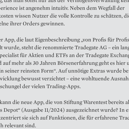
g, das man sonst nur aus der Vermögensverwaltung ken
erience ist angenehm intuitiv. Neben dem Wegfall der
sten wissen Nutzer die volle Kontrolle zu schätzen, di
elne ihrer Orders gewinnen.
r App, die laut Eigenbeschreibung „von Profis für Profi
t wurde, steht die renommierte Tradegate AG – ein lan
pecialist für Aktien und ETFs an der Tradegate Exchan
d auf mehr als 30 Jahren Börsenerfahrung geht es hier
n seiner reinsten Form“. Auf unnötige Extras wurde be
icklung bewusst verzichtet – eine wohltuende Ausna
schungel der vielen Trading-Apps.
kann die neue App, die von Stiftung Warentest bereits a
es Depot“ (Ausgabe 11/2024) ausgezeichnet wurde? In e
zentriert sie sich auf Funktionen, die für erfahrene Tra
ch relevant sind.