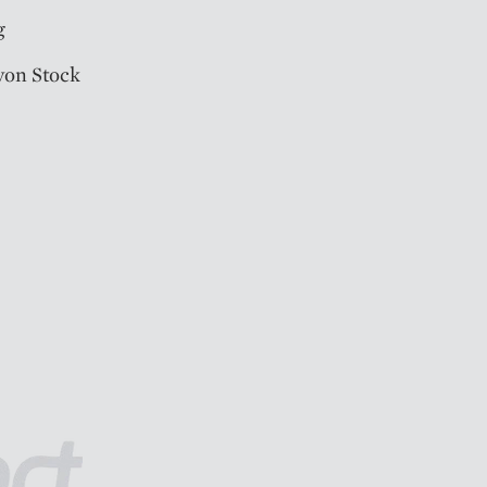
g
von Stock