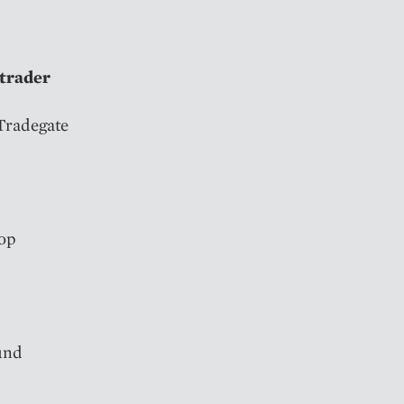
ltrader
 Tradegate
top
und