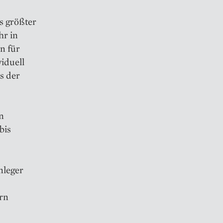
s größter
hr in
n für
iduell
us der
n
bis
nleger
ern