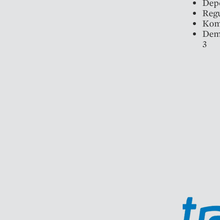
Depo
Regu
Komp
Demn
3