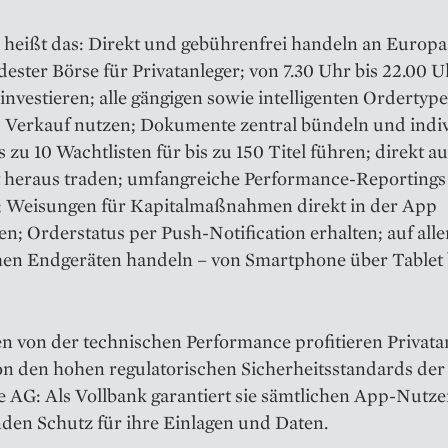
 heißt das: Direkt und gebührenfrei handeln an Europa
dester Börse für Privatanleger; von 7.30 Uhr bis 22.00 U
investieren; alle gängigen sowie intelligenten Ordertype
 Verkauf nutzen; Dokumente zentral bündeln und indiv
bis zu 10 Wachtlisten für bis zu 150 Titel führen; direkt a
t heraus traden; umfangreiche Performance-Reportings
; Weisungen für Kapitalmaßnahmen direkt in der App
; Orderstatus per Push-Notification erhalten; auf alle
hen Endgeräten handeln – von Smartphone über Tablet 
n von der technischen Performance profitieren Privata
n den hohen regulatorischen Sicherheitsstandards der
e AG: Als Vollbank garantiert sie sämtlichen App-Nutz
den Schutz für ihre Einlagen und Daten.