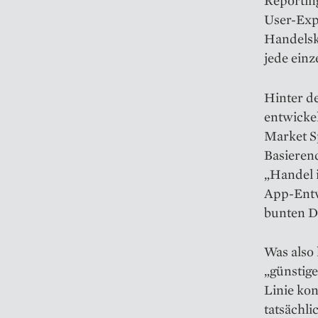
Reportin
User-Exp
Handelsko
jede einz
Hinter de
entwickel
Market S
Basieren
„Handel i
App-Entw
bunten D
Was also 
„günstig
Linie kon
tatsächli