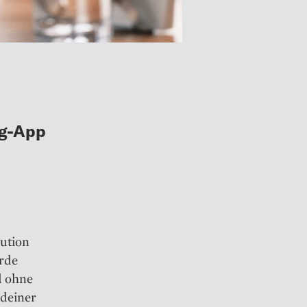
ng-App
lution
urde
nd ohne
ndeiner