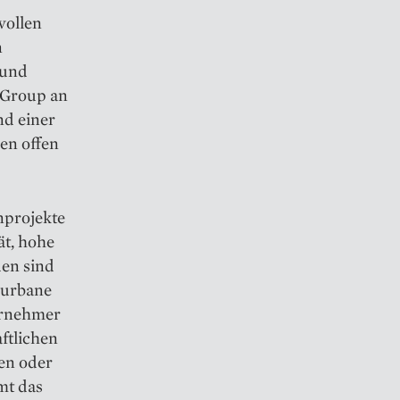
wollen
n
 und
e Group an
nd einer
en offen
nprojekte
ät, hohe
en sind
 urbane
bernehmer
ftlichen
en oder
mt das