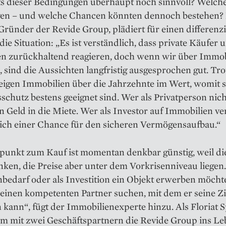
ts dieser Bedingungen überhaupt noch sinnvoll? Welche
en – und welche Chancen könnten dennoch bestehen? F
 Gründer der Revide Group, plädiert für einen differenz
 die Situation: „Es ist verständlich, dass private Käufer 
en zurückhaltend reagieren, doch wenn wir über Immob
 sind die Aussichten langfristig ausgesprochen gut. Trot
eigen Immobilien über die Jahrzehnte im Wert, womit si
sschutz bestens geeignet sind. Wer als Privatperson nich
in Geld in die Miete. Wer als Investor auf Immobilien ver
sich einer Chance für den sicheren Vermögensaufbau.“
tpunkt zum Kauf ist momentan denkbar günstig, weil di
inken, die Preise aber unter dem Vorkrisenniveau liegen
bedarf oder als Investition ein Objekt erwerben möchte,
t einen kompetenten Partner suchen, mit dem er seine Zie
 kann“, fügt der Immobilienexperte hinzu. Als Floriat S
m mit zwei Geschäftspartnern die Revide Group ins Leb