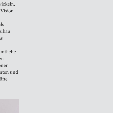
wickeln,
 Vision
ls
eubau
as
ämtliche
en
ener
enten und
äfte