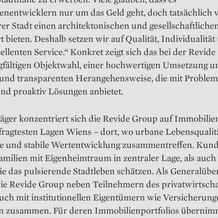
enentwicklern nur um das Geld geht, doch tatsächlich 
er Stadt einen architektonischen und gesellschaftliche
bieten. Deshalb setzen wir auf Qualität, Individualität
ellenten Service.“ Konkret zeigt sich das bei der Revid
rgfältigen Objektwahl, einer hochwertigen Umsetzung u
n und transparenten Herangehensweise, die mit Problem
nd proaktiv Lösungen anbietet.
äger konzentriert sich die Revide Group auf Immobilie
fragtesten Lagen Wiens – dort, wo urbane Lebensqualit
e und stabile Wertentwicklung zusammentreffen. Kund
milien mit Eigenheimtraum in zentraler Lage, als auch
die das pulsierende Stadtleben schätzen. Als Generalü
die Revide Group neben Teilnehmern des privatwirtscha
auch mit institutionellen Eigentümern wie Versicherung
en zusammen. Für deren Immobilienportfolios übernim