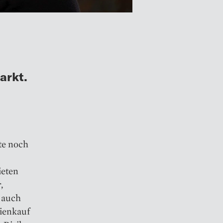
arkt.
te noch
ieten
,
 auch
lienkauf