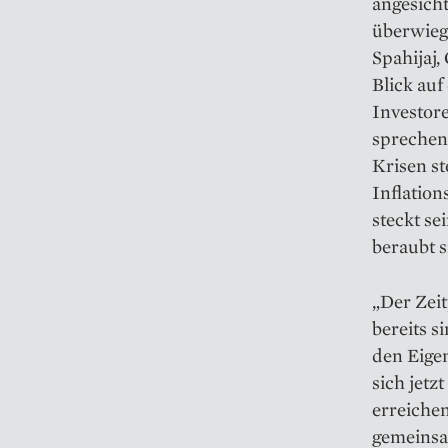
angesich
überwieg
Spahijaj,
Blick auf
Investor
sprechen,
Krisen st
Inflation
steckt se
beraubt 
„Der Zei
bereits s
den Eigen
sich jetz
erreichen
gemeinsa