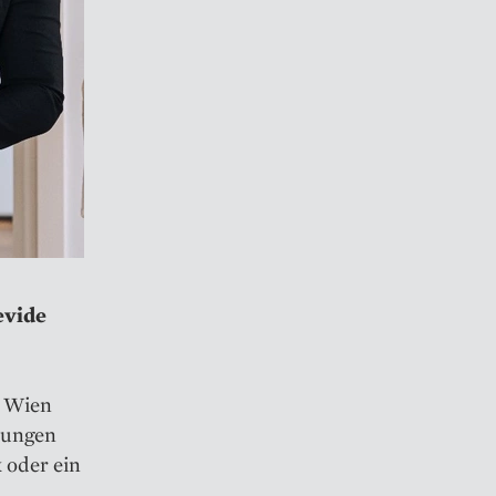
evide
n Wien
 jungen
 oder ein