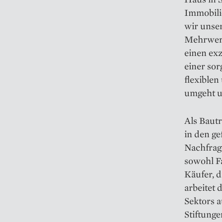
Immobili
wir unser
Mehrwert 
einen exz
einer so
flexible
umgeht u
Als Bautr
in den ge
Nachfrag
sowohl Fa
Käufer, 
arbeitet 
Sektors 
Stiftung