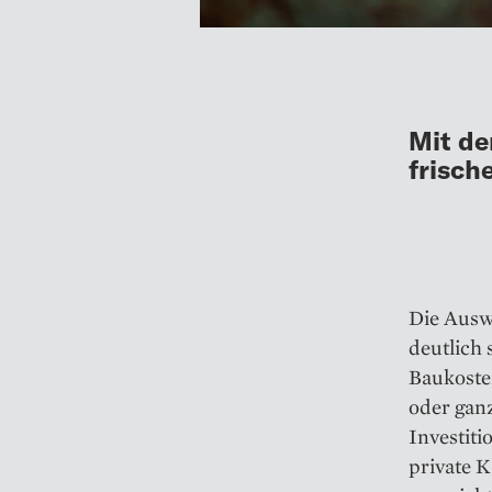
Mit de
frisch
Die Ausw
deutlich 
Baukosten
oder gan
Investit
private K