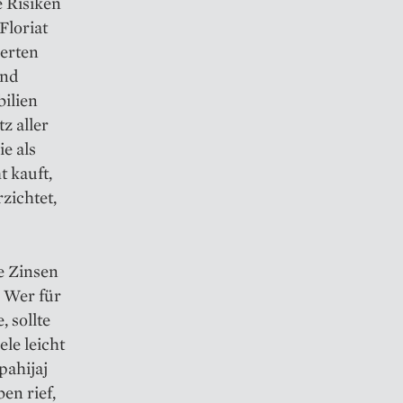
 Risiken
loriat
ierten
und
ilien
z aller
e als
t kauft,
zichtet,
e Zinsen
. Wer für
 sollte
le leicht
pahijaj
en rief,