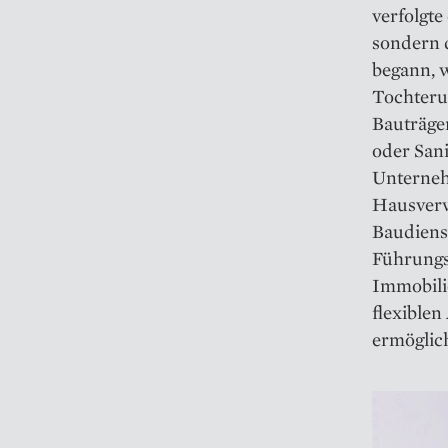
verfolgte
sondern 
begann, 
Tochteru
Bauträge
oder Sani
Unterneh
Hausverw
Baudiens
Führungs
Immobili
flexiblen
ermöglich