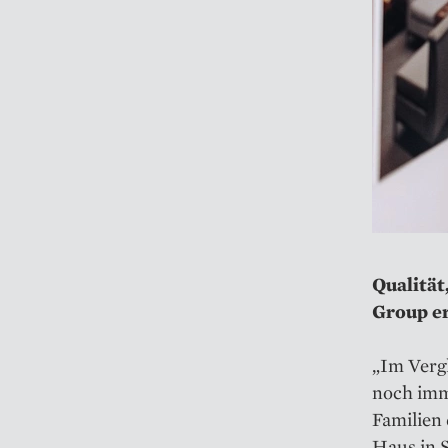
Qualität
Group e
„Im Verg
noch imme
Familien
Haus in S