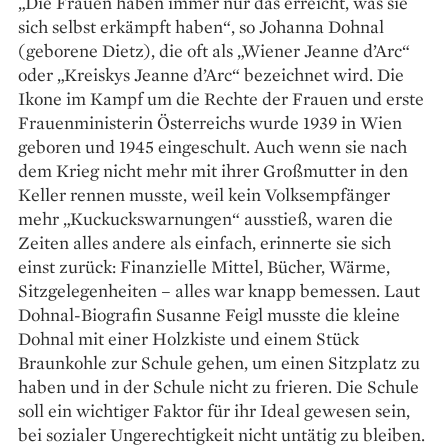
„Die Frauen haben immer nur das ­erreicht, was sie
sich selbst erkämpft haben“, so Johanna Dohnal
(geborene Dietz), die oft als „Wiener Jeanne d’Arc“
oder „Kreiskys Jeanne d’Arc“ bezeichnet wird. Die
Ikone im Kampf um die Rechte der Frauen und erste
Frauenministerin Österreichs wurde 1939 in Wien
geboren und 1945 eingeschult. Auch wenn sie nach
dem Krieg nicht mehr mit ihrer Großmutter in den
Keller rennen musste, weil kein Volksempfänger
mehr „Kuckuckswarnungen“ ausstieß, waren die
Zeiten alles andere als einfach, er­innerte sie sich
einst zurück: Finanzielle Mittel, Bücher, Wärme,
Sitzgelegenheiten – alles war knapp bemessen. Laut
Dohnal-Biografin ­Susanne Feigl musste die kleine
Dohnal mit einer Holzkiste und einem Stück
Braunkohle zur ­Schule ­gehen, um einen Sitzplatz zu
haben und in der Schule nicht zu ­frieren. Die ­Schule
soll ein wichtiger Faktor für ihr Ideal gewesen sein,
bei sozialer Un­gerechtigkeit nicht untätig zu bleiben.