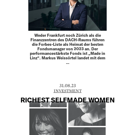
Weder Frankfurt noch Zürich als die
Finanzzentren des DACH-Raums führen
die Forbes-Liste als Heimat der besten
Fondsmanager von 2023 an. Der
performancestärkste Fonds ist „Made in
Linz“. Markus Weissörtel landet mit dem
…
31.08.23
INVESTMENT
RICHEST SELFMADE WOMEN