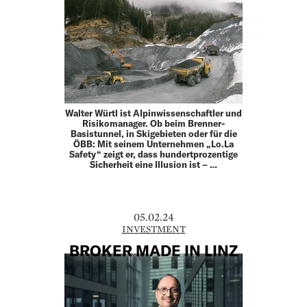
Walter Würtl ist Alpinwissenschaftler und
Risikomanager. Ob beim Brenner-
Basistunnel, in Skigebieten oder für die
ÖBB: Mit seinem Unternehmen „Lo.La
Safety“ zeigt er, dass hundertprozentige
Sicherheit eine Illusion ist – …
05.02.24
INVESTMENT
BROKER MADE IN LINZ