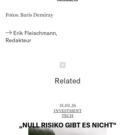
Fotos: Baris Demiray
Erik Fleischmann
,
Redakteur
Schließen
Related
31.03.26
INVESTMENT
TECH
„NULL RISIKO GIBT ES NICHT“