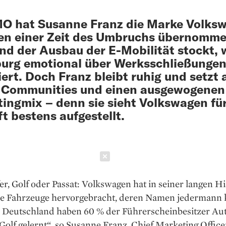
O hat Susanne Franz die Marke Volks
en einer Zeit des Umbruchs übernomme
d der Ausbau der E-Mobilität stockt, w
urg emotional über Werks­schließunge
iert. Doch Franz bleibt ruhig und setzt 
e Communities und einen ausgewogenen
ingmix – denn sie sieht Volkswagen für
t bestens aufgestellt.
Schließen
fer, Golf oder Passat: Volkswagen hat in seiner langen Hi
he Fahrzeuge hervorgebracht, deren Namen jedermann 
in Deutschland haben 60 % der Führerscheinbesitzer Au
Golf gelernt“, so Susanne Franz, Chief Marketing Offi