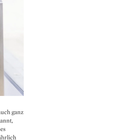
 auch ganz
annt,
ies
ährlich