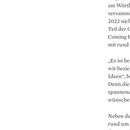
am Wörth
versamme
2022 nic
Teil der
Coming H
mit rund
„Es ist b
wir bezi
Ideen“, b
Denn die 
spannend
wünsche
Neben de
rund um s