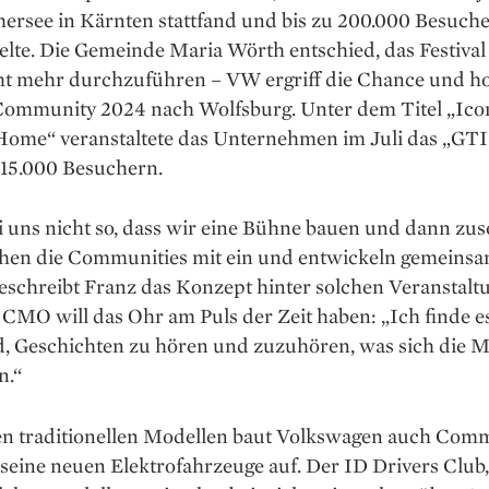
ersee in Kärnten stattfand und bis zu 200.000 Besuch
lte. Die Gemeinde Maria Wörth entschied, das Festival
ht mehr ­durchzuführen – VW ergriff die Chance und ho
 Community 2024 nach Wolfsburg. Unter dem ­Titel „Ico
ome“ veranstaltete das ­Unternehmen im Juli das „GTI
 15.000 Besuchern.
ei uns nicht so, dass wir eine Bühne bauen und dann zu
ehen die Communities mit ein und entwickeln gemeins
eschreibt Franz das Konzept hinter solchen Veranstalt
CMO will das Ohr am Puls der Zeit haben: „Ich finde e
, Geschichten zu hören und zuzuhören, was sich die 
n.“
n traditionellen Modellen baut Volkswagen auch Comm
eine neuen Elektrofahrzeuge auf. Der ID Drivers Club,