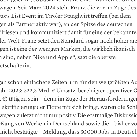
swagen. Seit März 2024 steht Franz, die wir im Zuge des
ors List Event im Tiroler Stangl­wirt treffen (bei dem
n als Partner aktiv war), an der Spitze des deutschen
l­riesen und kommuniziert damit für eine der bekannte
er Welt. Franz setzt den Standard sogar noch höher an
en ist eine der wenigen Marken, die wirklich ikonisch
sind; neben Nike und Apple“, sagt die oberste
tschafterin.
gab schon einfachere Zeiten, um für den weltgrößten A
ahr 2023: 322,3 Mrd. € Umsatz; bereinigter operativer
 €) tätig zu sein – denn im Zuge der Herausforderungen
lektri­fizierung der Flotte mit sich bringt, waren die Sch
wagen zuletzt nicht nur positiv. Die erstmalige Diskuss
ießung von Werken in Deutschland sowie die – bisher v
icht bestätigte – Meldung, dass 30.000 Jobs in Deutsc