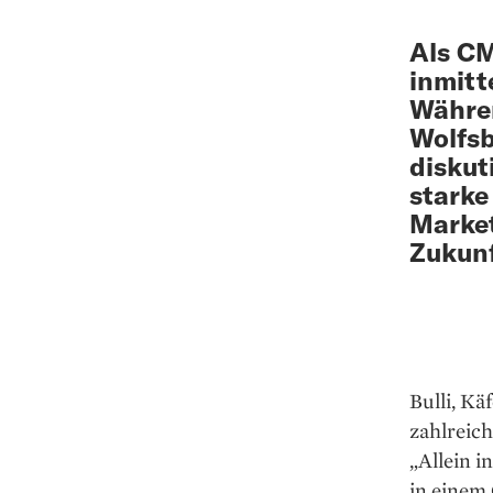
Als CM
inmitt
Währen
Wolfsb
diskut
stark
Market
Zukunf
Bulli, Kä
zahlreic
„Allein 
in einem 