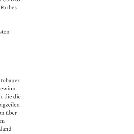
 Forbes
sten
:
utobauer
 Gewinn
, die die
lagzeilen
ion über
om
hland