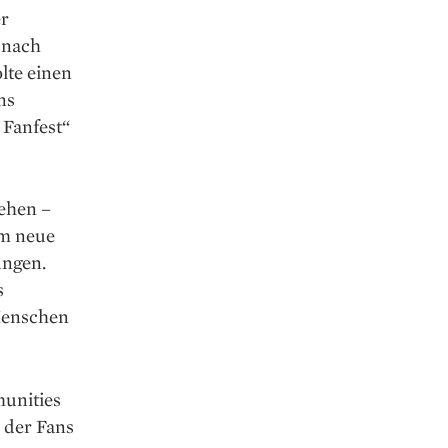
er
 nach
lte einen
ns
 Fanfest“
sehen –
am neue
ungen.
s
Menschen
unities
 der Fans