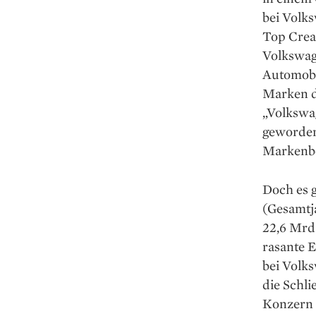
bei ­Volk
Top Creat
Volkswage
Automobi
Marken d
„Volkswag
geworden 
Markenbo
Doch es 
(Gesamtj
22,6 Mrd.
rasante E
bei Volks
die Schl
Konzern n