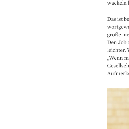
wackeln 
Das ist b
wortgewal
große me
Den Job a
leichter.
„Wenn man
Gesellsch
Aufmerks