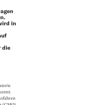
wagen
n.
ird in
n
auf
 die
storie
kennt.
tofahren
cer (CMO)