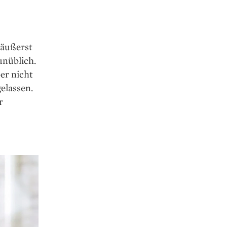
 äußerst
unüblich.
er nicht
elassen.
r