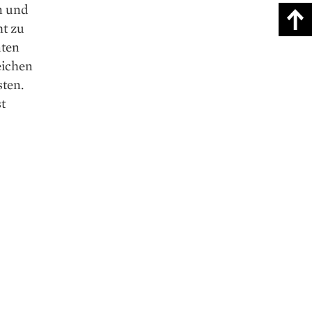
n und
ht zu
nten
eichen
sten.
t